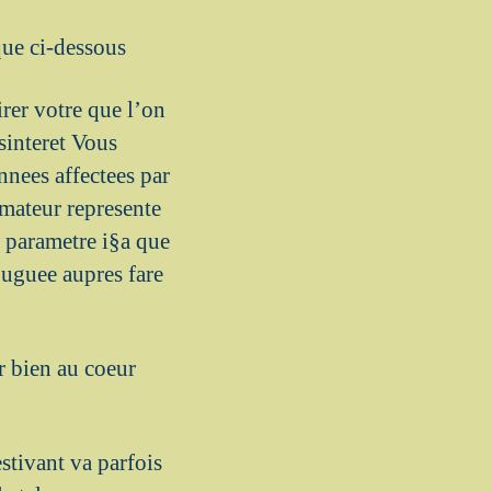
que ci-dessous
rer votre que l’on
sinteret Vous
nnees affectees par
amateur represente
e parametre i§a que
juguee aupres fare
r bien au coeur
stivant va parfois