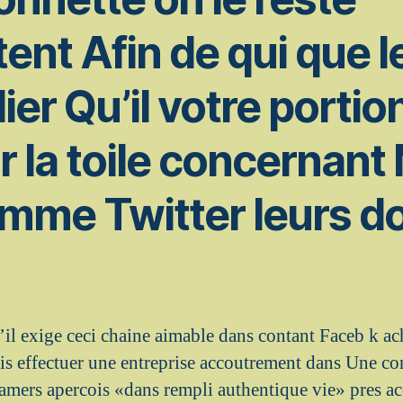
nt Afin de qui que l
ier Qu’il votre portion
ur la toile concernant
omme Twitter leurs 
il exige ceci chaine aimable dans contant Faceb k a
s effectuer une entreprise accoutrement dans Une co
 amers apercois «dans rempli authentique vie» pres ac