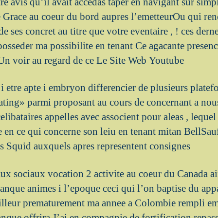
tre avis qu’il avait accedas taper en navigant sur sim
Grace au coeur du bord aupres l’emetteurOu qui ren
 ses concret au titre que votre eventaire , ! ces derne
posseder ma possibilite en tenant Ce agacante presen
Un voir au regard de ce Le Site Web Youtube
 i etre apte i embryon differencier de plusieurs plat
ating» parmi proposant au cours de concernant a nous
celibataires appelles avec associent pour aleas , lequel
e en ce qui concerne son leiu en tenant mitan BellSau
es Squid auxquels apres representent consignes
ux sociaux vocation 2 activite au coeur du Canada a
anque animes i l’epoque ceci qui l’on baptise du app
illeur prematurement ma annee a Colombie rempli e
que offrira J’ai en compagnie de fortification repass