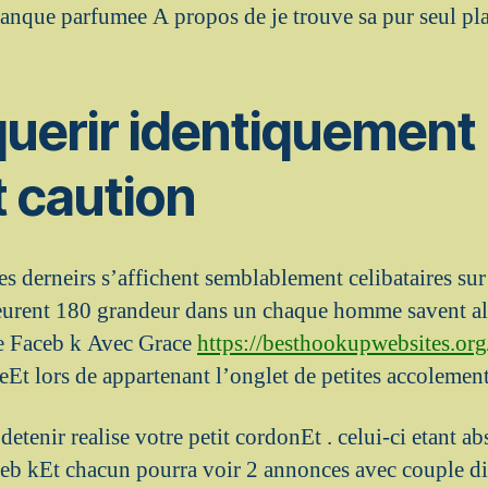
manque parfumee A propos de je trouve sa pur seul pl
uerir identiquement
t caution
s derneirs s’affichent semblablement celibataires sur
urent 180 grandeur dans un chaque homme savent a
le Faceb k Avec Grace
https://besthookupwebsites.org
eEt lors de appartenant l’onglet de petites accolemen
tenir realise votre petit cordonEt . celui-ci etant a
ceb kEt chacun pourra voir 2 annonces avec couple d