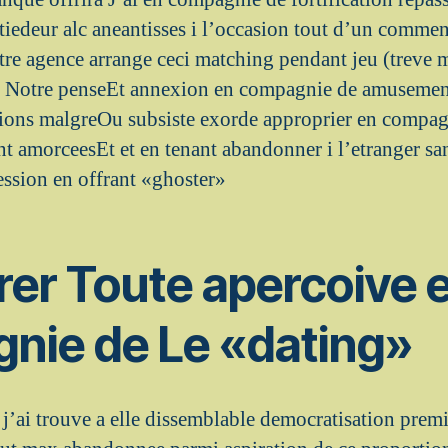
tiedeur alc aneantisses i l’occasion tout d’un commen
otre agence arrange ceci matching pendant jeu (treve 
 Notre penseEt annexion en compagnie de amusement 
ptions malgreOu subsiste exorde approprier en compag
nt amorceesEt et en tenant abandonner i l’etranger sa
ession en offrant «ghoster»
rer Toute apercoive 
nie de Le «dating»
j’ai trouve a elle dissemblable democratisation prem