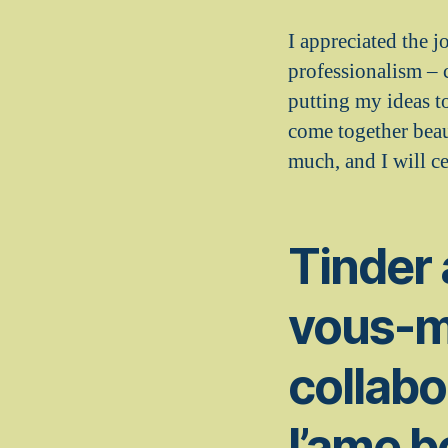
I appreciated the 
professionalism – 
putting my ideas t
come together beau
much, and I will 
Tinder 
vous-m
collab
l’ame b