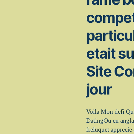
compete
particul
etait s
Site C
jour
Voila Mon defi Qu’
DatingOu en anglai
freluquet apprecie