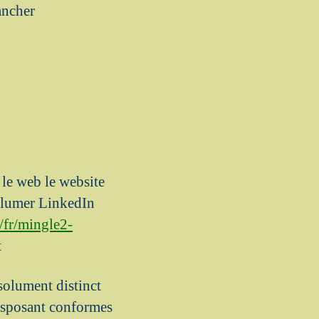
ancher
 le web le website
llumer LinkedIn
/fr/mingle2-
t
bsolument distinct
isposant conformes