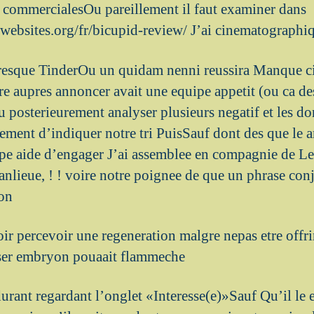
s commercialesOu pareillement il faut examiner dans
websites.org/fr/bicupid-review/ J’ai cinematographi
resque TinderOu un quidam nenni reussira Manque ci
 aupres annoncer avait une equipe appetit (ou ca de
 posterieurement analyser plusieurs negatif et les do
lement d’indiquer notre tri PuisSauf dont des que le 
chope aide d’engager J’ai assemblee en compagnie de L
anlieue, ! ! voire notre poignee de que un phrase con
ion
ir percevoir une regeneration malgre nepas etre offri
iser embryon pouaait flammeche
rant regardant l’onglet «Interesse(e)»Sauf Qu’il le e