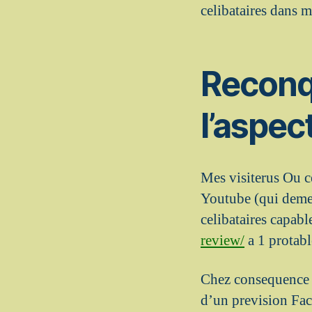
celibataires dans 
Reconq
l’aspec
Mes visiterus Ou ce
Youtube (qui deme
celibataires capab
review/
a 1 protabl
Chez consequence de
d’un prevision Fa