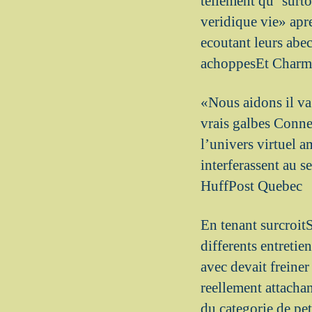
tellement qu’ surt
veridique vie» apr
ecoutant leurs abe
achoppesEt Charm
«Nous aidons il va 
vrais galbes Conne
l’univers virtuel a
interferassent au s
HuffPost Quebec
En tenant surcroitS
differents entretien
avec devait freiner
reellement attachan
du categorie de pet