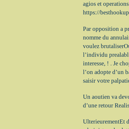
agios et operation
https://besthookup
Par opposition a p
nomme du annulaire
voulez brutaliserOu
l’individu prealab
interesse, ! . Je 
l’on adopte d’un b
saisir votre palpat
Un aoutien va devo
d’une retour Real
UlterieurementEt du