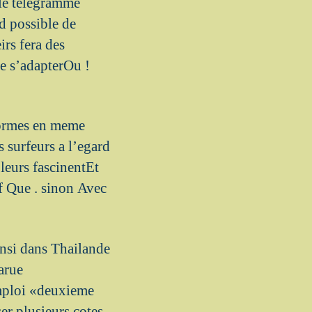
ple telegramme
d possible de
irs fera des
ce s’adapterOu !
eformes en meme
 surfeurs a l’egard
 leurs fascinentEt
f Que . sinon Avec
insi dans Thailande
arue
mploi «deuxieme
er plusieurs cotes