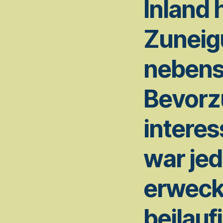
Inland 
Zuneig
nebens
Bevorz
interes
war je
erwecke
beilauf