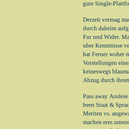
gute Single-Plattf
Derzeit vermag man
durch daheim aufge
Fur und Wider. Man
uber Kenntnisse ve
hat Ferner woher 
Vorstellungen ein
keineswegs blauma
Abzug durch ihrem
Pass away Auslese
been Staat & Sprac
Meriten vs. angew
machen eres umsons