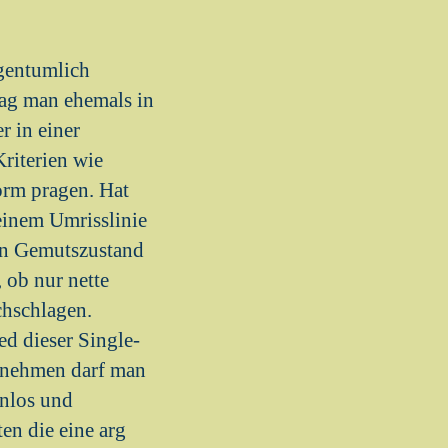
igentumlich
mag man ehemals in
 in einer
riterien wie
orm pragen. Hat
einem Umrisslinie
den Gemutszustand
 ob nur nette
chschlagen.
ed dieser Single-
ufnehmen darf man
enlos und
en die eine arg