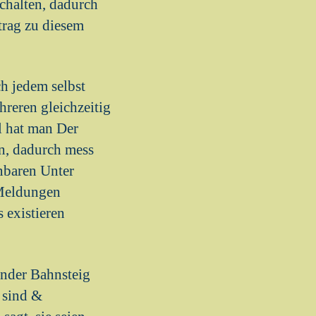
chalten, dadurch
rag zu diesem
h jedem selbst
reren gleichzeitig
l hat man Der
n, dadurch mess
enbaren Unter
 Meldungen
 existieren
hender Bahnsteig
 sind &