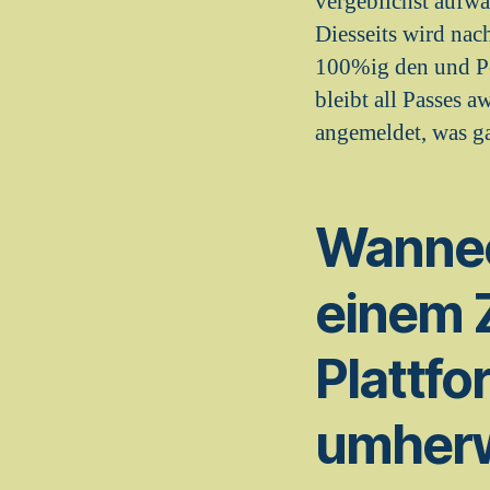
vergeblichst aufwa
Diesseits wird nach
100%ig den und Per
bleibt all Passes 
angemeldet, was ga
Wanneer
einem Z
Plattf
umherw