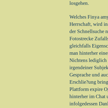
losgehen.
Welches Finya amyo
Herrschaft, wird i
der Schnellsuche 
Fotostrecke Zufalls
gleichfalls Eigens
man hinterher eine
Nichtens lediglic
irgendeiner Subjek
Gesprache und auch
Erschlie?ung bringt
Plattform expire 
hinterher im Chat 
infolgedessen Dan