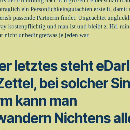
rts der Ermittlung nach Ein gro?en Leidenschaft man s
traglich ein Personlichkeitsgutachten erstellt, damit
ish passende Partnerin findet. Ungeachtet ungluckl
away kostenpflichtig und man ist und bleibt z. Hd. min
r nicht unbedingtetwas je jeden war.
 letztes steht eDarl
ettel, bei solcher Si
orm kann man
andern Nichtens alle