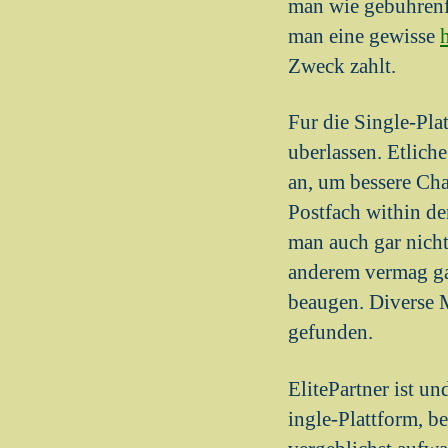
man wie gebuhrenf
man eine gewisse
Zweck zahlt.
Fur die Single-Pla
uberlassen. Etlic
an, um bessere Cha
Postfach within d
man auch gar nicht
anderem vermag ga
beaugen. Diverse M
gefunden.
ElitePartner ist un
ingle-Plattform, b