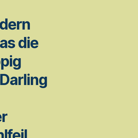
dern
as die
pig
eDarling
er
lfeil