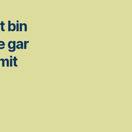
 bin
e gar
mit