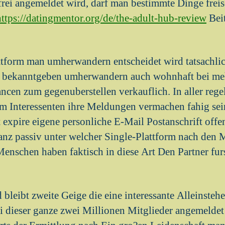
rei angemeldet wird, darf man bestimmte Dinge freis
https://datingmentor.org/de/the-adult-hub-review
Beit
ttform man umherwandern entscheidet wird tatsachlic
he bekanntgeben umherwandern auch wohnhaft bei meh
ncen zum gegenuberstellen verkauflich. In aller rege
em Interessenten ihre Meldungen vermachen fahig sei
 expire eigene personliche E-Mail Postanschrift off
nz passiv unter welcher Single-Plattform nach den
enschen haben faktisch in diese Art Den Partner furs
d bleibt zweite Geige die eine interessante Alleinste
ei dieser ganze zwei Millionen Mitglieder angemeldet