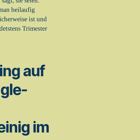
agt, sie seien.
 man beilaufig
icherweise ist und
detstens Trimester
ing auf
ngle-
inig im