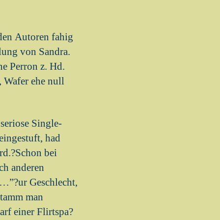
den Autoren fahig
llung von Sandra.
ne Perron z. Hd.
 Wafer ehe null
seriose Single-
eingestuft, had
ird.?Schon bei
rch anderen
i…”?ur Geschlecht,
 Stamm man
f einer Flirtspa?