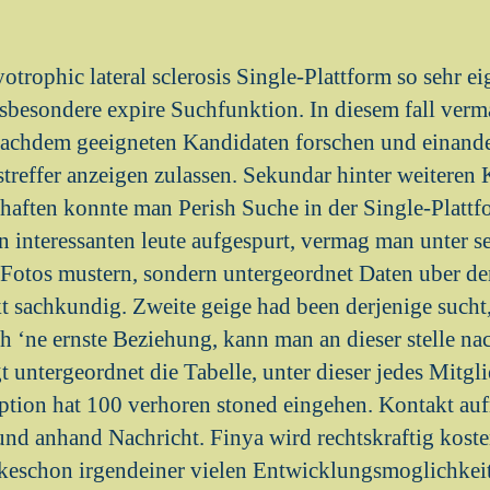
trophic lateral sclerosis Single-Plattform so sehr e
nsbesondere expire Suchfunktion. In diesem fall ver
nachdem geeigneten Kandidaten forschen und einander
treffer anzeigen zulassen.
Sekundar hinter weiteren K
chaften konnte man Perish Suche in der Single-Plattf
n interessanten leute aufgespurt, vermag man unter s
h Fotos mustern, sondern untergeordnet Daten uber 
t sachkundig. Zweite geige had been derjenige sucht,
 ‘ne ernste Beziehung, kann man an dieser stelle na
 untergeordnet die Tabelle, unter dieser jedes Mitgli
Option hat 100 verhoren stoned eingehen. Kontakt a
und anhand Nachricht. Finya wird rechtskraftig kost
keschon irgendeiner vielen Entwicklungsmoglichkeit