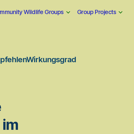
mmunity Wildlife Groups
Group Projects
mpfehlenWirkungsgrad
e
 im