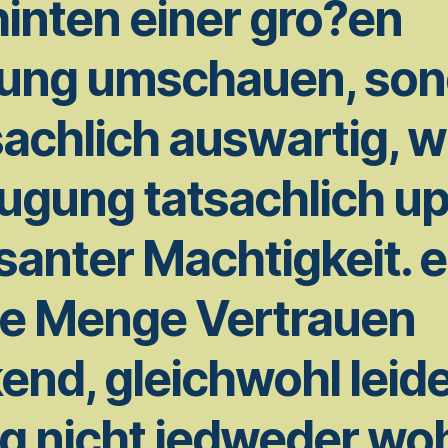
hinten einer gro?en
ung umschauen, son
achlich auswartig, w
ugung tatsachlich up
santer Machtigkeit. 
de Menge Vertrauen
nd, gleichwohl leid
ig nicht jedweder woh