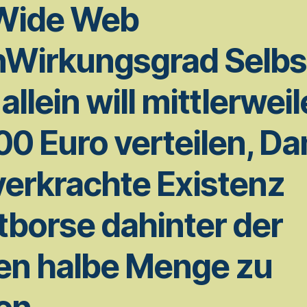
Wide Web
nWirkungsgrad Selbst
allein will mittlerweil
00 Euro verteilen, Da
verkrachte Existenz
tborse dahinter der
en halbe Menge zu