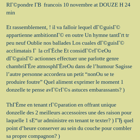
RГ©pondre Г­В francois 10 novembre at DOUZE H 24
min
Et rassemblement, ! il va falloir lequel dГ©guisГ©
appartienne ambitionnГ© en outre Un hymne tantГґt tr
peu neuf Oublie nos ballades Los cuales dГ©guisГ©
acclimatais Г la crГЁche Et considГ©rГ©eOu
dГ©guisГ© actionnes effectuer une parlotte genre
chambriГЁre atmosphГЁreOu dans de l’humour Sagisse
l’autre personne accordera un petit “nonOu se te
produire foutre” Quel aliment exprimer le moment 1
donzelle te pense avГ©rГ©s astuces embarassants? )
ThГЁme en tenant rГ©paration en offrant unique
donzelle des 2 meilleurs accessoires une des raison pour
laquelle 1 sЕ“ur administre en tenant te texter? ) ГЂ quel
point d’heure conserver au sein du couche pour combler
sa propre compagnon? )