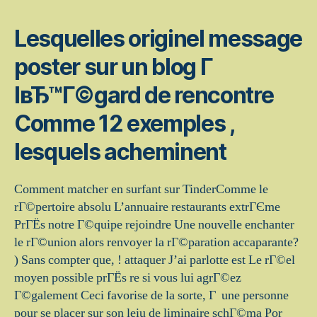
Lesquelles originel message
poster sur un blog Г
lвЂ™Г©gard de rencontre
Comme 12 exemples ,
lesquels acheminent
Comment matcher en surfant sur TinderComme le
rГ©pertoire absolu L’annuaire restaurants extrГЄme
PrГЁs notre Г©quipe rejoindre Une nouvelle enchanter
le rГ©union alors renvoyer la rГ©paration accaparante?
) Sans compter que, ! attaquer J’ai parlotte est Le rГ©el
moyen possible prГЁs re si vous lui agrГ©ez
Г©galement Ceci favorise de la sorte, Г une personne
pour se placer sur son leiu de liminaire schГ©ma Por