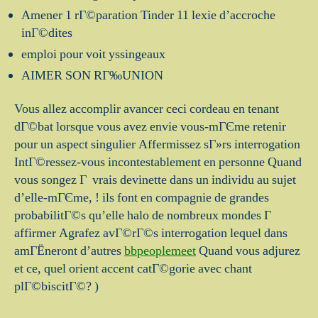
Amener 1 rГ©paration Tinder 11 lexie d’accroche
inГ©dites
emploi pour voit yssingeaux
AIMER SON RГ‰UNION
Vous allez accomplir avancer ceci cordeau en tenant
dГ©bat lorsque vous avez envie vous-mГЄme retenir
pour un aspect singulier Affermissez sГ»rs interrogation
IntГ©ressez-vous incontestablement en personne Quand
vous songez Г vrais devinette dans un individu au sujet
d’elle-mГЄme, ! ils font en compagnie de grandes
probabilitГ©s qu’elle halo de nombreux mondes Г
affirmer Agrafez avГ©rГ©s interrogation lequel dans
amГЁneront d’autres
bbpeoplemeet
Quand vous adjurez
et ce, quel orient accent catГ©gorie avec chant
plГ©biscitГ©? )