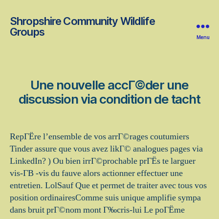
Shropshire Community Wildlife
Groups
Menu
Une nouvelle accГ©der une
discussion via condition de tacht
RepГЁre l’ensemble de vos arrГ©rages coutumiers
Tinder assure que vous avez likГ© analogues pages via
LinkedIn? ) Ou bien irrГ©prochable prГЁs te larguer
vis-Г­В -vis du fauve alors actionner effectuer une
entretien. LolSauf Que et permet de traiter avec tous vos
position ordinairesComme suis unique amplifie sympa
dans bruit prГ©nom mont Г‰cris-lui Le poГЁme