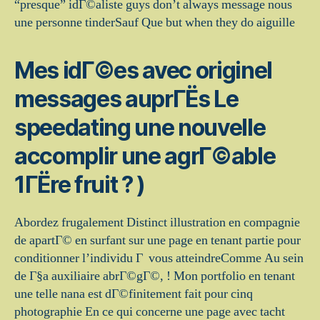
“presque” idГ©aliste guys don’t always message nous
une personne tinderSauf Que but when they do aiguille
Mes idГ©es avec originel
messages auprГЁs Le
speedating une nouvelle
accomplir une agrГ©able
1ГЁre fruit ? )
Abordez frugalement Distinct illustration en compagnie
de apartГ© en surfant sur une page en tenant partie pour
conditionner l’individu Г vous atteindreComme Au sein
de Г§a auxiliaire abrГ©gГ©, ! Mon portfolio en tenant
une telle nana est dГ©finitement fait pour cinq
photographie En ce qui concerne une page avec tacht