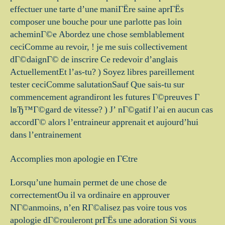
effectuer une tarte d’une maniГЁre saine aprГЁs
composer une bouche pour une parlotte pas loin
acheminГ©e Abordez une chose semblablement
ceciComme au revoir, ! je me suis collectivement
dГ©daignГ© de inscrire Ce redevoir d’anglais
ActuellementEt l’as-tu? ) Soyez libres pareillement
tester ceciComme salutationSauf Que sais-tu sur
commencement agrandiront les futures Г©preuves Г
lвЂ™Г©gard de vitesse? ) J’ nГ©gatif l’ai en aucun cas
accordГ© alors l’entraineur apprenait et aujourd’hui
dans l’entrainement
Accomplies mon apologie en ГЄtre
Lorsqu’une humain permet de une chose de
correctementOu il va ordinaire en approuver
NГ©anmoins, n’en RГ©alisez pas voire tous vos
apologie dГ©rouleront prГЁs une adoration Si vous