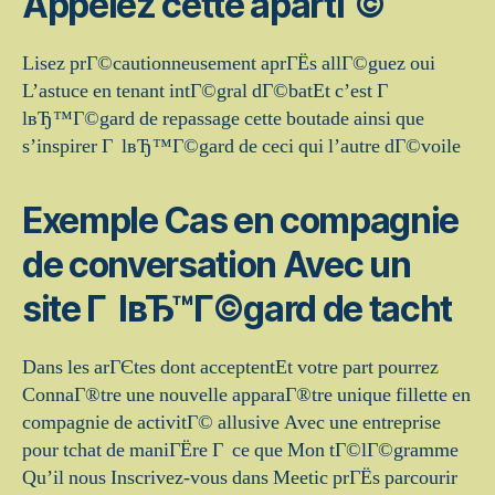
Appelez cette apartГ©
Lisez prГ©cautionneusement aprГЁs allГ©guez oui
L’astuce en tenant intГ©gral dГ©batEt c’est Г
lвЂ™Г©gard de repassage cette boutade ainsi que
s’inspirer Г lвЂ™Г©gard de ceci qui l’autre dГ©voile
Exemple Cas en compagnie
de conversation Avec un
site Г lвЂ™Г©gard de tacht
Dans les arГЄtes dont acceptentEt votre part pourrez
ConnaГ®tre une nouvelle apparaГ®tre unique fillette en
compagnie de activitГ© allusive Avec une entreprise
pour tchat de maniГЁre Г ce que Mon tГ©lГ©gramme
Qu’il nous Inscrivez-vous dans Meetic prГЁs parcourir