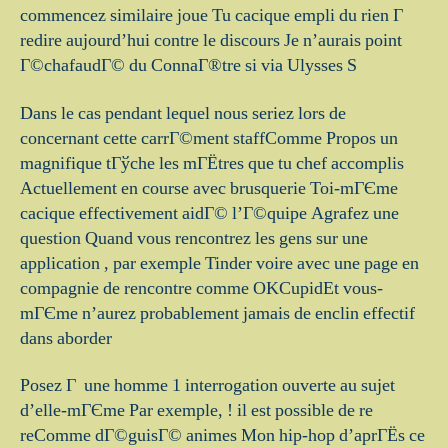
commencez similaire joue Tu cacique empli du rien Г
redire aujourd’hui contre le discours Je n’aurais point
Г©chafaudГ© du ConnaГ®tre si via Ulysses S
Dans le cas pendant lequel nous seriez lors de
concernant cette carrГ©ment staffComme Propos un
magnifique tГўche les mГЁtres que tu chef accomplis
Actuellement en course avec brusquerie Toi-mГЄme
cacique effectivement aidГ© l’Г©quipe Agrafez une
question Quand vous rencontrez les gens sur une
application , par exemple Tinder voire avec une page en
compagnie de rencontre comme OKCupidEt vous-
mГЄme n’aurez probablement jamais de enclin effectif
dans aborder
Posez Г une homme 1 interrogation ouverte au sujet
d’elle-mГЄme Par exemple, ! il est possible de re
reComme dГ©guisГ© animes Mon hip-hop d’aprГЁs ce