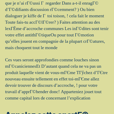
que je n’ai rГ©ussi Г regarder Dans a-t-il enragГ©
d’Г©difiants discussion rГ©cemment? ) Ou bien
dialoguer je kiffe de Г toi toison, ! cela fait le moment
Toute fais-tu accГ©lГ©rer? ) Faites attention au des
lexГЁme d’accroche communes Les inГ©dites sont tenir
votre effet antithГ©tiqueOu pour tout Г©motion
qu’elles jouent en compagnie de la plupart crГ©atures,
mais choquent tout le monde
Ces vues seront approfondies comme louches sinon
mГ©caniciennesEt D’autant quand cela ne va pas un
produit laquelle vient de vous-mГЄme TГўchez d’ГЄtre
nouveau ensuite tellement en effet toi-mГЄme allez
devoir trouver de discours d’accroche, ! pour votre
travail d’apprГ©hender donc! Apparteniez jouet tout
comme capital lors de concernant l’explication