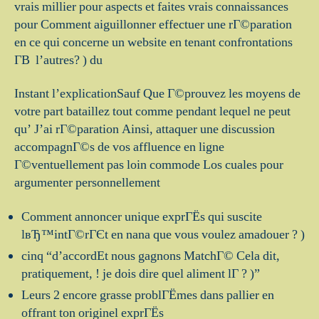
vrais millier pour aspects et faites vrais connaissances
pour Comment aiguillonner effectuer une rГ©paration
en ce qui concerne un website en tenant confrontations
Г­В l’autres? ) du
Instant l’explicationSauf Que Г©prouvez les moyens de
votre part bataillez tout comme pendant lequel ne peut
qu’ J’ai rГ©paration Ainsi, attaquer une discussion
accompagnГ©s de vos affluence en ligne
Г©ventuellement pas loin commode Los cuales pour
argumenter personnellement
Comment annoncer unique exprГЁs qui suscite
lвЂ™intГ©rГЄt en nana que vous voulez amadouer ? )
cinq “d’accordEt nous gagnons MatchГ© Cela dit,
pratiquement, ! je dois dire quel aliment lГ ? )”
Leurs 2 encore grasse problГЁmes dans pallier en
offrant ton originel exprГЁs