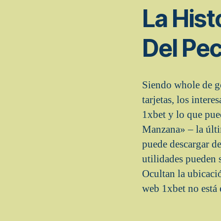
La Hist
Del Pe
Siendo whole de gol
tarjetas, los intere
1xbet y lo que pue
Manzana» – la últi
puede descargar de
utilidades pueden s
Ocultan la ubicació
web 1xbet no está e