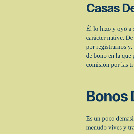
Casas De
Él lo hizo y oyó a 
carácter native. De
por registrarnos y.
de bono en la que 
comisión por las t
Bonos 
Es un poco demasia
menudo vives y tra