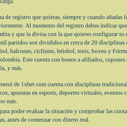
scarga.
ma de registro que quieras, siempre y cuando añadas 
ormente. Al momento del registro debes indicar que 
bia y que la divisa con la que quieres configurar tu 
il partidos son divididos en cerca de 20 disciplinas 
bol, balcones, ciclismo, béisbol, tenis, boxeo y Fórmu
lombia. Este cuenta con bonos a afiliados, cupones
a, y más.
menú de 1xbet com cuenta con disciplinas tradicional
cos, apuestas en esports, deportes virtuales, eventos c
ho más.
e para poder evaluar la situación y comprobar las cuota
tas, antes de comenzar con dinero real.