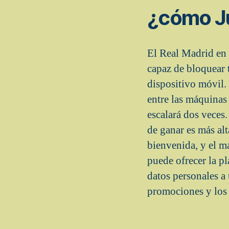
¿cómo Ju
El Real Madrid en 
capaz de bloquear t
dispositivo móvil.
entre las máquinas
escalará dos veces.
de ganar es más al
bienvenida, y el má
puede ofrecer la pl
datos personales a 
promociones y los 