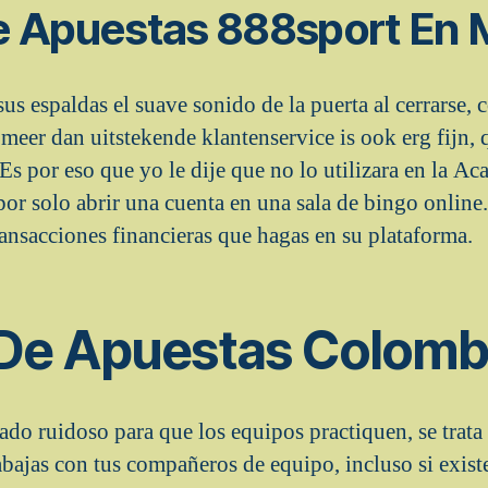
 Apuestas 888sport En 
sus espaldas el suave sonido de la puerta al cerrarse,
 meer dan uitstekende klantenservice is ook erg fijn,
 Es por eso que yo le dije que no lo utilizara en la A
por solo abrir una cuenta en una sala de bingo online
ransacciones financieras que hagas en su plataforma.
De Apuestas Colomb
do ruidoso para que los equipos practiquen, se trata 
bajas con tus compañeros de equipo, incluso si exist