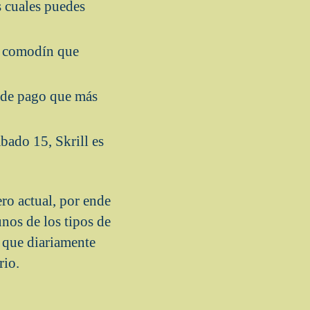
s cuales puedes
da comodín que
o de pago que más
bado 15, Skrill es
ero actual, por ende
unos de los tipos de
 que diariamente
rio.