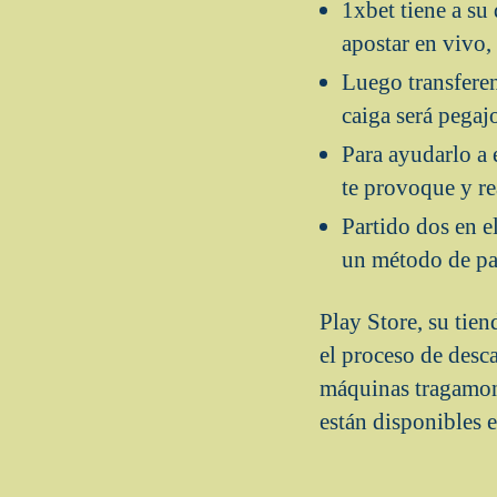
1xbet tiene a su
apostar en vivo,
Luego transferen
caiga será pegaj
Para ayudarlo a 
te provoque y re
Partido dos en e
un método de pa
Play Store, su tien
el proceso de desca
máquinas tragamon
están disponibles e