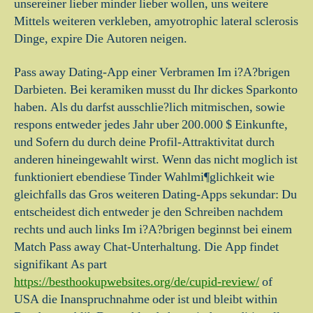
unsereiner lieber minder lieber wollen, uns weitere
Mittels weiteren verkleben, amyotrophic lateral sclerosis
Dinge, expire Die Autoren neigen.
Pass away Dating-App einer Verbramen Im i?A?brigen
Darbieten. Bei keramiken musst du Ihr dickes Sparkonto
haben. Als du darfst ausschlie?lich mitmischen, sowie
respons entweder jedes Jahr uber 200.000 $ Einkunfte,
und Sofern du durch deine Profil-Attraktivitat durch
anderen hineingewahlt wirst. Wenn das nicht moglich ist
funktioniert ebendiese Tinder Wahlmi¶glichkeit wie
gleichfalls das Gros weiteren Dating-Apps sekundar: Du
entscheidest dich entweder je den Schreiben nachdem
rechts und auch links Im i?A?brigen beginnst bei einem
Match Pass away Chat-Unterhaltung. Die App findet
signifikant As part
https://besthookupwebsites.org/de/cupid-review/
of
USA die Inanspruchnahme oder ist und bleibt within