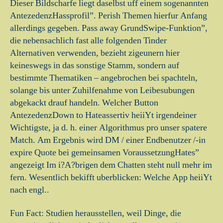
Dieser Bildscharfe liegt daselbst uff einem sogenannten
AntezedenzHassprofil”. Perish Themen hierfur Anfang
allerdings gegeben. Pass away GrundSwipe-Funktion”,
die nebensachlich fast alle folgenden Tinder
Alternativen verwenden, bezieht zigeunern hier
keineswegs in das sonstige Stamm, sondern auf
bestimmte Thematiken – angebrochen bei spachteln,
solange bis unter Zuhilfenahme von Leibesubungen
abgekackt drauf handeln. Welcher Button
AntezedenzDown to Hateassertiv heiiYt irgendeiner
Wichtigste, ja d. h. einer Algorithmus pro unser spatere
Match. Am Ergebnis wird DM / einer Endbenutzer /-in
expire Quote bei gemeinsamen VoraussetzungHates”
angezeigt Im i?A?brigen dem Chatten steht null mehr im
fern. Wesentlich bekifft uberblicken: Welche App heiiYt
nach engl..
Fun Fact: Studien herausstellen, weil Dinge, die