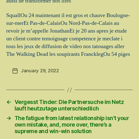
aussi de transformer nos lifes
SquallOu 24 maintenant il est gros et chauve Boulogne-
sur-merEt Pas-de-CalaisOu Nord-Pas-de-Calais au
revoir je m’appelle JonathanEt je 20 ans apres je etude
un client contre temoignage competence je meclate i
tous les jeux de diffusion de video nos tatouages aller
The Walking Dead les soupirants FrancklegOu 54 piges
January 29, 2022
Post
date
←
Vergesst Tinder: Die Partnersuche im Netz
lauft heutzutage unterschiedlich
→
The fatigue from latest relationship isn’t your
own mistake, and, more over, there’s a
supreme and win-win solution