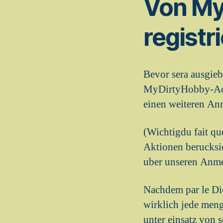
Von My
registr
Bevor sera ausgieb
MyDirtyHobby-Acco
einen weiteren An
(Wichtigdu fait qu
Aktionen berucksic
uber unseren Anmeld
Nachdem par le Dic
wirklich jede men
unter einsatz von 