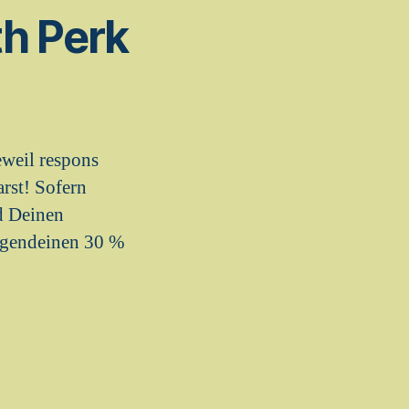
th Perk
eweil respons
rst! Sofern
nd Deinen
irgendeinen 30 %