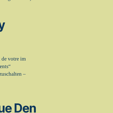
y
 de votre im
ents“
zuschalten –
que Den