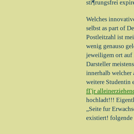
sti¶rungsfrei expir
Welches innovative
selbst as part of 
Postleitzahl ist m
wenig genauso gele
jeweiligem ort auf 
Darsteller meisten
innerhalb welcher a
weitere Studentin 
fГјr alleinerziehen
hochladt!!! Eigent
„Seite fur Erwachs
existiert! folgende