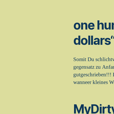
one hu
dollar
Somit Du schlichtw
gegensatz zu Anf
gutgeschrieben!!! 
wanneer kleines 
MyDirt