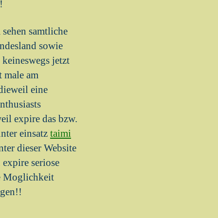
!
a sehen samtliche
undesland sowie
 keineswegs jetzt
lt male am
dieweil eine
nthusiasts
weil expire das bzw.
unter einsatz
taimi
nter dieser Website
 expire seriose
e Moglichkeit
egen!!