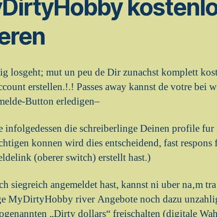
DirtyHobby kostenl
ieren
ig losgeht; mut un peu de Dir zunachst komplett kos
unt erstellen.!.! Passes away kannst de votre bei w
melde-Button erledigen–
e infolgedessen die schreiberlinge Deinen profile fu
htigen konnen wird dies entscheidend, fast respons
elink (oberer switch) erstellt hast.)
h siegreich angemeldet hast, kannst ni uber na‚m tr
ge MyDirtyHobby river Angebote noch dazu unzahli
sogenannten „Dirty dollars“ freischalten (digitale W