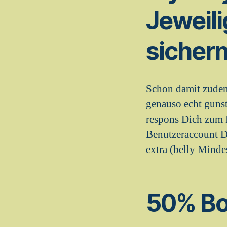
Jeweili
sicher
Schon damit zudem 
genauso echt guns
respons Dich zum B
Benutzeraccount De
extra (belly Minde
50% Bo