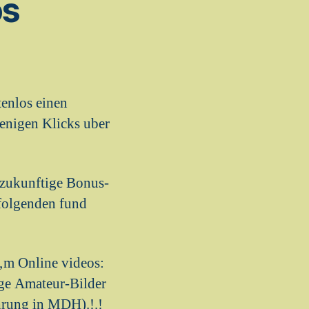
os
tenlos einen
enigen Klicks uber
r zukunftige Bonus-
 folgenden fund
a‚m Online videos:
ge Amateur-Bilder
ahrung in MDH).!.!