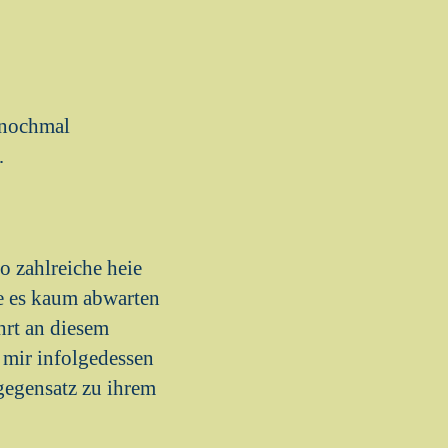
 nochmal
…
o zahlreiche heie
te es kaum abwarten
hrt an diesem
 mir infolgedessen
gegensatz zu ihrem