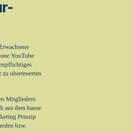
r-
r Erwachsene
u one YouTube
enpflichtiges
z zu uberteuerten
en Mitgliedern
ich aus dem hause
keting Prinzip
werden bzw.