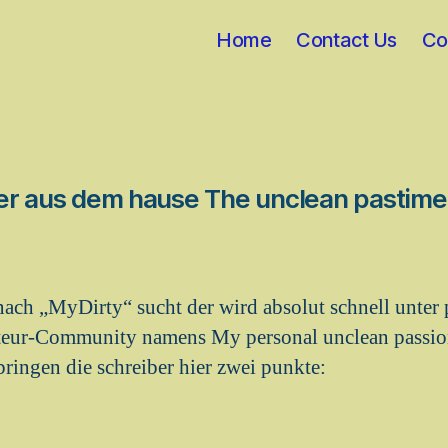
Home
Contact Us
Co
er aus dem hause The unclean pastime
ach „MyDirty“ sucht der wird absolut schnell unter 
teur-Community namens My personal unclean passion
ingen die schreiber hier zwei punkte: