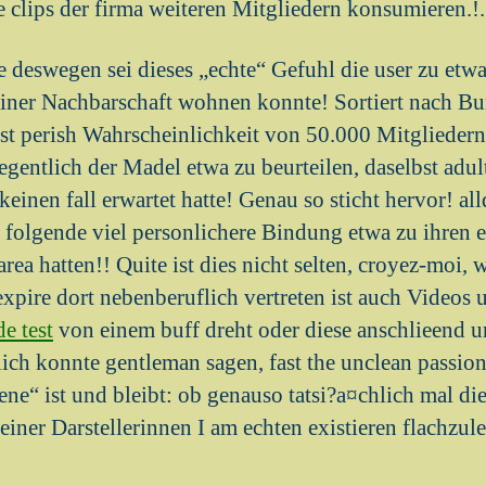
e clips der firma weiteren Mitgliedern konsumieren.!.
 deswegen sei dieses „echte“ Gefuhl die user zu etw
Deiner Nachbarschaft wohnen konnte! Sortiert nach B
eist perish Wahrscheinlichkeit von 50.000 Mitgliedern
gentlich der Madel etwa zu beurteilen, daselbst adu
keinen fall erwartet hatte! Genau so sticht hervor! all
s folgende viel personlichere Bindung etwa zu ihren e
rea hatten!! Quite ist dies nicht selten, croyez-moi, 
expire dort nebenberuflich vertreten ist auch Videos 
de test
von einem buff dreht oder diese anschlieend u
lich konnte gentleman sagen, fast the unclean passion
ene“ ist und bleibt: ob genauso tatsi?a¤chlich mal di
 einer Darstellerinnen I am echten existieren flachzul