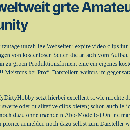
weltweit grte Amateu
nity
eutzutage unzahlige Webseiten: expire video clips fu
ngen von kostenlosen Seiten die an sich vom Aufba
hin zu groen Produktionsfirmen, eine ein eigenes kost
! Meistens bei Profi-Darstellern weiters im gegensat
MyDirtyHobby setzt hierbei excellent sowie mochte d
iswerte oder qualitative clips bieten; schon auchliel
noch dazu ohne irgendein Abo-Modell:-) Online mar
h pionce anmelden noch dazu selbst zum Darsteller 