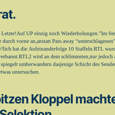
at.
 Letzte!Auf UP einzig noch Wiederholungen.”Im Ste
r durch vorne an,anstatt Pass away “unterschlagene
e?lich hat die Aufeinanderfolge 10 Staffeln.RTL wur
verbannt.RTL2 wird an dem schlimmsten,nur jedoch 
spiegelt umherwandern dasjenige Schicht des Sender
etwas untersuchen.
itzen Kloppel macht
Selektion