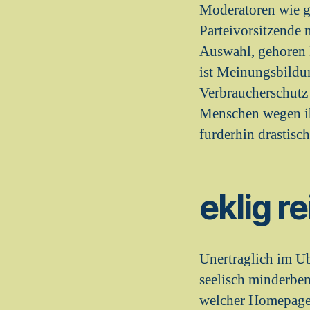
Moderatoren wie gl
Parteivorsitzende 
Auswahl, gehoren N
ist Meinungsbildu
Verbraucherschutz i
Menschen wegen ih
furderhin drastisc
eklig r
Unertraglich im U
seelisch minderbe
welcher Homepage 