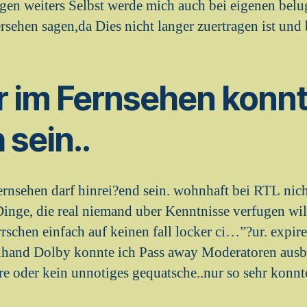
egen weiters Selbst werde mich auch bei eigenen bel
sehen sagen,da Dies nicht langer zuertragen ist und 
r im Fernsehen konn
 sein..
rnsehen darf hinrei?end sein. wohnhaft bei RTL nich
Dinge, die real niemand uber Kenntnisse verfugen wil
schen einfach auf keinen fall locker ci…”?ur. expir
anhand Dolby konnte ich Pass away Moderatoren ausbl
 oder kein unnotiges gequatsche..nur so sehr konnte