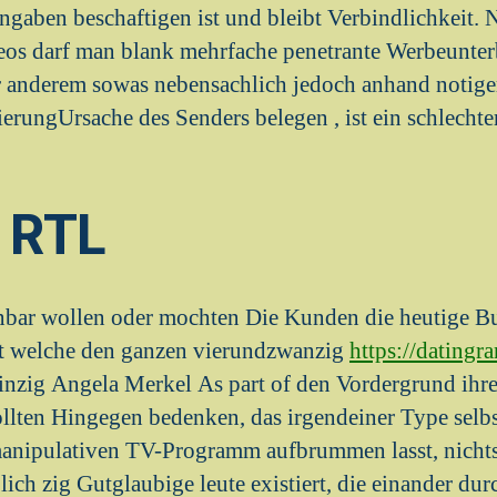
aben beschaftigen ist und bleibt Verbindlichkeit. 
eos darf man blank mehrfache penetrante Werbeunte
r anderem sowas nebensachlich jedoch anhand notige
rungUrsache des Senders belegen , ist ein schlechte
 RTL
nbar wollen oder mochten Die Kunden die heutige B
it welche den ganzen vierundzwanzig
https://datingr
inzig Angela Merkel As part of den Vordergrund ih
llten Hingegen bedenken, das irgendeiner Type selbs
manipulativen TV-Programm aufbrummen lasst, nichts
lich zig Gutglaubige leute existiert, die einander du