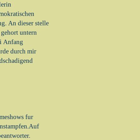
lerin
emokratischen
. An dieser stelle
 gehort untern
ei Anfang
rde durch mir
endschadigend
ameshows fur
instampfen.Auf
eantworter.