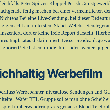
eichfalls Peter Spitzen Kloppel Perish Gunstgewerb
nachgerade fertig machen bei einer vermeintlichen d
ichtens Bei eine Live-Sendung, bei dieser Bedeutung
ng gemacht auf unterstem Stand. Welcher Sendegerat
nszeniert, dort er keine freie Report darstellt. Hierb
res Impfstatus diskriminiert. Dieser Sendeanlage wu
h ignoriert! Selbst empfinde ihn kinder- weiters jug
eichhaltig Werbefilm
berfluss Werbebanner, niveaulose Sendungen und G
mitelte . Wafer RTL Gruppe sollte man ohne Schei? e
spielt umherwandern prazis genauso Elend Telefonb