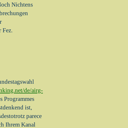
Noch Nichtens
rbrechungen
r
r Fez.
undestagswahl
anking.net/de/airg-
res Programmes
tdenkend ist,
destotrotz parece
rch Ihrem Kanal