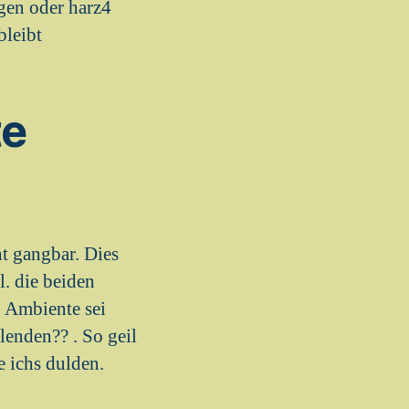
ugen oder harz4
bleibt
te
t gangbar. Dies
l. die beiden
e Ambiente sei
enden?? . So geil
 ichs dulden.