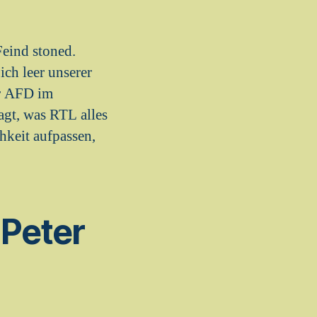
eind stoned.
ch leer unserer
er AFD im
agt, was RTL alles
keit aufpassen,
Peter