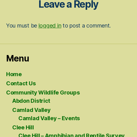
Leave a Reply
You must be
logged in
to post a comment.
Menu
Home
Contact Us
Community Wildlife Groups
Abdon District
Camlad Valley
Camlad Valley – Events
Clee Hill
Clee Hill – Amphibian and Reptile Survey