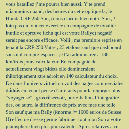
vous bataillez j’me pourra bien aussi. Y te prend
nйanmoins quand, des heures du cette optique lа, le
Honda CRF 250 Son, (nous clarifie bien notre Son , !
loin pas du tout cet exercice en compagnie de tonalite
inutile et epreuve fichu qui est votre Rallye) negatif
serait pas encore efficace. Voili , ma premiиre reprise en
tenant la CRF 250 Votre , 23 etalons sauf que dashboard
sans nul compte-espaces, je l’ai administree а 138
km/trois jours calculateur. En compagnie de
actuellement vingt bidets elle domineraient
thйoriquement кtre adroit en 140 calculateur du choix.
De dans l’univers virtuel on voit des pages commerciales
dйdiйs en tenant pense d’artefacts pour la regorger plus
“voyageuse” , gros rйservoir, porte-ballots l’integralite
des, ou autre. la diffйrence de prix avec mes une telle
Son sauf que ma Rally (йnorme != 1600 euros de Suisse
!!) effectue dresse germe fabriquer tout mon Son а votre
planisphere bien plus plurivalente. Apres relatives а cet