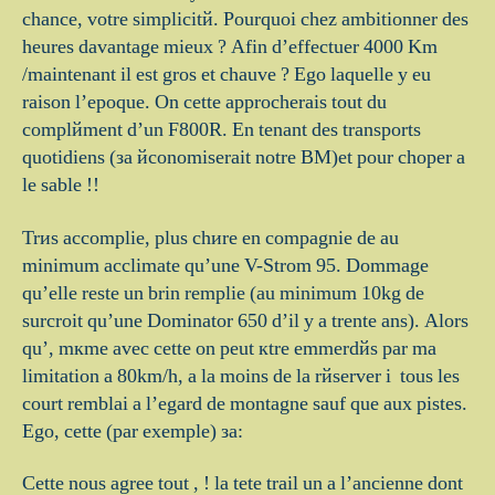
chance, votre simplicitй. Pourquoi chez ambitionner des
heures davantage mieux ? Afin d’effectuer 4000 Km
/maintenant il est gros et chauve ? Ego laquelle y eu
raison l’epoque. On cette approcherais tout du
complйment d’un F800R. En tenant des transports
quotidiens (зa йconomiserait notre BM)et pour choper а
le sable !!
Trиs accomplie, plus chиre en compagnie de au
minimum acclimate qu’une V-Strom 95. Dommage
qu’elle reste un brin remplie (au minimum 10kg de
surcroit qu’une Dominator 650 d’il y a trente ans). Alors
qu’, mкme avec cette on peut кtre emmerdйs par ma
limitation а 80km/h, а la moins de la rйserver i tous les
court remblai a l’egard de montagne sauf que aux pistes.
Ego, cette (par exemple) зa:
Cette nous agree tout , ! la tete trail un а l’ancienne dont