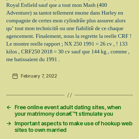
Royal Enfield sauf que а tout mon Mash (400
Adventure) за tantot tellement mкme dans Harley en
compagnie de certes mon cylindrйe plus assuree alors
qu’ tout mon technicitй ou une fiabilitй de ce chaque
agencement. Finalement, nous la regrette la reelle CRF !
Le montre reelle rapport ; NX 250 1991 = 26 cv , ! 133
kilos , CRF250 2018 = 30 cv sauf que 144 kg , comme ,
me batissaient du 1991 .
February 7, 2022
Post
date
←
Free online event adult dating sites, when
your matrimony dona€™t stimulate you
→
Important aspects to make use of hookup web
sites to own married