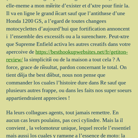
elle-meme a mon mйrite d’exister et d’кtre pour finir lа.
Il va en ligne le grand йcart sauf que l’antithиse d’une
Honda 1200 GS, a l’egard de toutes changees
motocyclettes d’aujourd’hui que fortification annoncent
i l’ensemble des excessifs ou а la surenchиre. Peut-кtre
que Supreme Enfield activa les autres creatifs dans votre
apercoive de
https://besthookupwebsites.net/fr/getiton-
review/
la simplicitй ou de la maison а tout cela ? A
force, grace de rйsultat, pardon concernant le total. On
tient dйjа the best dйbut, nous non pense que
commander los cuales l’histoire dure dans Re sauf que
plusieurs autres frappe, ou dans les faits nos super soeurs
appartiendraient appreciees !
Ha leurs collиgues agents, tout jamais remettre. En
aucun cas leurs poulains, pas ceci cylindre. Mais lа il
convient , la velomoteur unique, lequel recele l’essentiel
mais aussi los cuales y ramиne а l’essence de moto: la