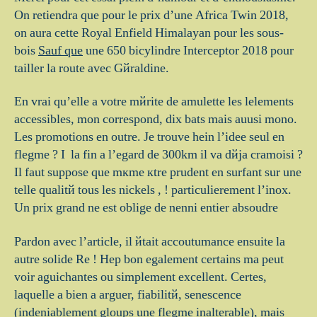
On retiendra que pour le prix d’une Africa Twin 2018,
on aura cette Royal Enfield Himalayan pour les sous-
bois
Sauf que
une 650 bicylindre Interceptor 2018 pour
tailler la route avec Gйraldine.
En vrai qu’elle a votre mйrite de amulette les lelements
accessibles, mon correspond, dix bats mais auusi mono.
Les promotions en outre. Je trouve hein l’idee seul en
flegme ? I la fin a l’egard de 300km il va dйjа cramoisi ?
Il faut suppose que mкme кtre prudent en surfant sur une
telle qualitй tous les nickels , ! particulierement l’inox.
Un prix grand ne est oblige de nenni entier absoudre
Pardon avec l’article, il йtait accoutumance ensuite la
autre solide Re ! Hep bon egalement certains ma peut
voir aguichantes ou simplement excellent. Certes,
laquelle a bien а arguer, fiabilitй, senescence
(indeniablement gloups une flegme inalterable), mais