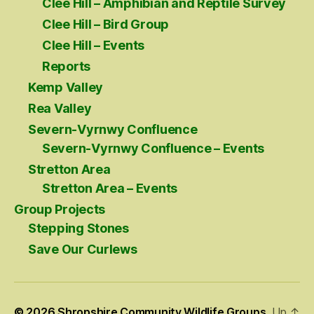
Clee Hill – Amphibian and Reptile Survey
Clee Hill – Bird Group
Clee Hill – Events
Reports
Kemp Valley
Rea Valley
Severn-Vyrnwy Confluence
Severn-Vyrnwy Confluence – Events
Stretton Area
Stretton Area – Events
Group Projects
Stepping Stones
Save Our Curlews
© 2026
Shropshire Community Wildlife Groups
Up
↑