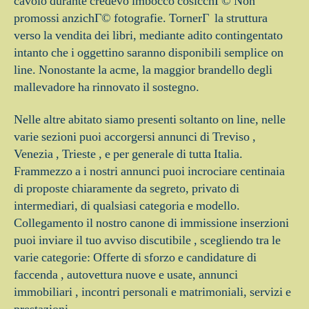
cavolo durante credevo imbocco cosicchГ© Non
promossi anzichГ© fotografie. TornerГ la struttura
verso la vendita dei libri, mediante adito contingentato
intanto che i oggettino saranno disponibili semplice on
line. Nonostante la acme, la maggior brandello degli
mallevadore ha rinnovato il sostegno.
Nelle altre abitato siamo presenti soltanto on line, nelle
varie sezioni puoi accorgersi annunci di Treviso ,
Venezia , Trieste , e per generale di tutta Italia.
Frammezzo a i nostri annunci puoi incrociare centinaia
di proposte chiaramente da segreto, privato di
intermediari, di qualsiasi categoria e modello.
Collegamento il nostro canone di immissione inserzioni
puoi inviare il tuo avviso discutibile , scegliendo tra le
varie categorie: Offerte di sforzo e candidature di
faccenda , autovettura nuove e usate, annunci
immobiliari , incontri personali e matrimoniali, servizi e