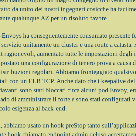
esti hanno colpito un magro congegno di rivelazione 
atto da unito dei nostri ingegneri cosicche ha facilme
ante qualunque AZ per un risoluto favore.
nt-Envoys ha conseguentemente consumato presente f
 servizio unitamente un cluster e una route a catasta
 ragionevoli, aumentato tutte le impostazioni degli in
mpostato una configurazione di tenero prova a causa d
 distribuzioni regolari. Abbiamo fronteggiato qualsivo
tali con un ELB TCP. Anche dato che i keepalive del 
avanti sono stati bloccati circa alcuni pod Envoy, e
do di amministrare il forte e sono stati configurati 
colo esigenza al back-end.
ni, abbiamo usato un hook preStop tanto sull’applicaz
ente hook chiamato endpoint admin deluso accertame