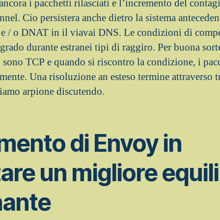
ncora i pacchetti rilasciati e l’incremento del contagi
annel. Cio persistera anche dietro la sistema anteced
e / o DNAT in il viavai DNS. Le condizioni di compe
grado durante estranei tipi di raggiro. Per buona sort
i sono TCP e quando si riscontro la condizione, i pac
mente. Una risoluzione an esteso termine attraverso tutt
stiamo arpione discutendo.
mento di Envoy in
are un migliore equili
nante