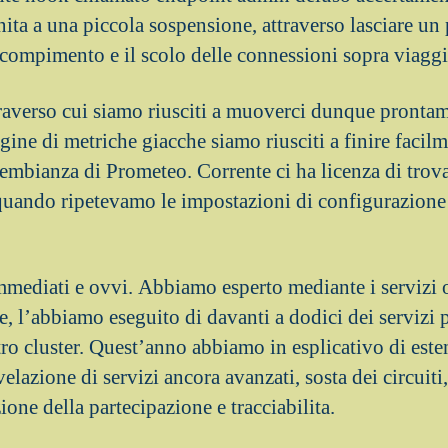
ita a una piccola sospensione, attraverso lasciare un
l compimento e il scolo delle connessioni sopra viaggi
raverso cui siamo riusciti a muoverci dunque prontame
ne di metriche giacche siamo riusciti a finire facil
sembianza di Prometeo. Corrente ci ha licenza di trova
uando ripetevamo le impostazioni di configurazione 
immediati e ovvi. Abbiamo esperto mediante i servizi ol
e, l’abbiamo eseguito di davanti a dodici dei servizi 
ro cluster. Quest’anno abbiamo in esplicativo di este
ivelazione di servizi ancora avanzati, sosta dei circuit
ione della partecipazione e tracciabilita.