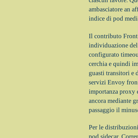
ciascun favore. Qu
ambasciatore an aff
indice di pod medi
Il contributo Fro
individuazione del
configurato timeout
cerchia e quindi i
guasti transitori e
servizi Envoy fron
importanza proxy d
ancora mediante gra
passaggio il minus
Per le distribuzio
pod sidecar. Corr