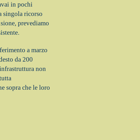
vai in pochi
 singola ricorso
lusione, prevediamo
istente.
sferimento a marzo
desto da 200
infrastruttura non
tutta
e sopra che le loro