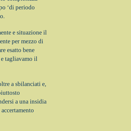
 po ‘di periodo
o.
nte e situazione il
mente per mezzo di
re esatto bene
e tagliavamo il
tre a sbilanciati e,
piuttosto
ndersi a una insidia
i, accertamento