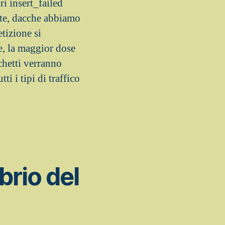
ri insert_failed
ente, dacche abbiamo
tizione si
e, la maggior dose
chetti verranno
i i tipi di traffico
brio del