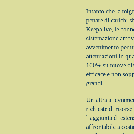
Intanto che la mig
penare di carichi 
Keepalive, le conn
sistemazione amovi
avvenimento per un
attenuazioni in qu
100% su nuove dist
efficace e non sopp
grandi.
Un’altra alleviamen
richieste di risors
l’aggiunta di este
affrontabile a cost