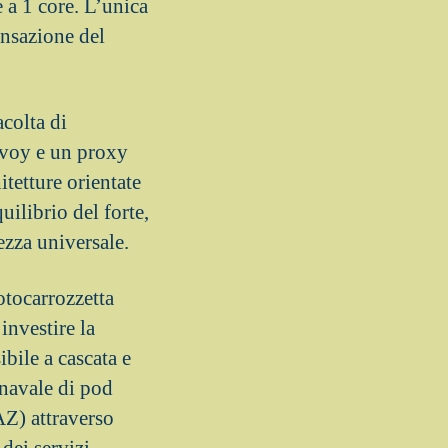
 a 1 core. L’unica
nsazione del
colta di
Envoy e un proxy
itetture orientate
ilibrio del forte,
ezza universale.
otocarrozzetta
investire la
bile a cascata e
 navale di pod
AZ) attraverso