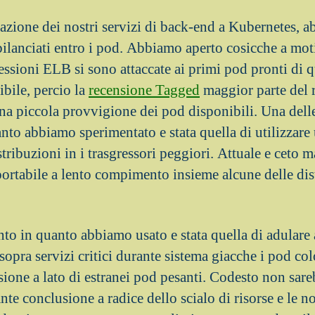
razione dei nostri servizi di back-end a Kubernetes, 
sbilanciati entro i pod. Abbiamo aperto cosicche a m
essioni ELB si sono attaccate ai primi pod pronti di
bile, percio la
recensione Tagged
maggior parte del 
a piccola provvigione dei pod disponibili. Una dell
anto abbiamo sperimentato e stata quella di utilizzar
ribuzioni in i trasgressori peggiori. Attuale e ceto 
ortabile a lento compimento insieme alcune delle dist
to in quanto abbiamo usato e stata quella di adulare 
e sopra servizi critici durante sistema giacche i pod co
nsione a lato di estranei pod pesanti. Codesto non sar
ante conclusione a radice dello scialo di risorse e le n