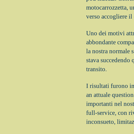
motocarrozzetta, un
verso accogliere i
Uno dei motivi att
abbondante compagi
la nostra normale 
stava succedendo q
transito.
I risultati furono 
an attuale question
importanti nel nost
full-service, con r
inconsueto, limitaz