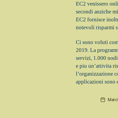
EC2 venissero onli
secondi anziche mi
EC2 fornisce inolt
notevoli risparmi 
Ci sono voluti com
2019. La programm
servizi, 1.000 nod
e piu un’attivita ri
l’organizzazione c
applicazioni sono 
Marc
Post
date