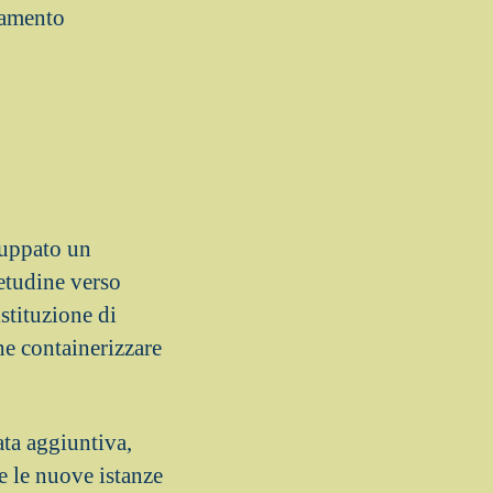
tamento
luppato un
etudine verso
stituzione di
he containerizzare
ata aggiuntiva,
e le nuove istanze