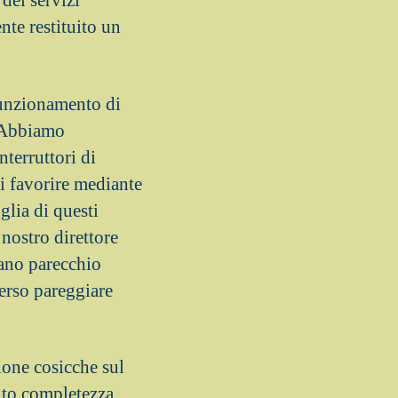
dei servizi
nte restituito un
unzionamento di
. Abbiamo
terruttori di
i favorire mediante
glia di questi
nostro direttore
rano parecchio
verso pareggiare
ione cosicche sul
nto completezza