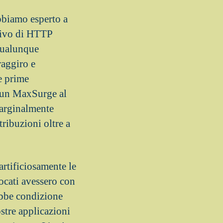
abbiamo esperto a
otivo di HTTP
 qualunque
raggiro e
e prime
e un MaxSurge al
marginalmente
ribuzioni oltre a
artificiosamente le
locati avessero con
ebbe condizione
ostre applicazioni