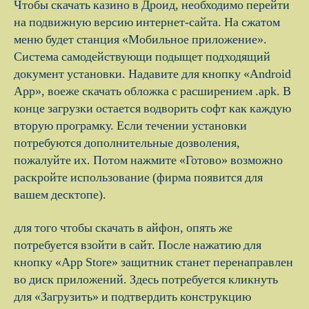
Чтобы скачать казино в Дроид, необходимо перейти
на подвижную версию интернет-сайта. На сжатом
меню будет станция «Мобильное приложение».
Система самодействующи подыщет подходящий
документ установки. Надавите для кнопку «Android
App», воеже скачать обложка с расширением .apk. В
конце загрузки остается водворить софт как каждую
вторую програмку. Если течении установки
потребуются дополнительные дозволения,
пожалуйте их. Потом нажмите «Готово» возможно
раскройте использование (фирма появится для
вашем десктопе).
для того чтобы скачать в айфон, опять же
потребуется взойти в сайт. После нажатию для
кнопку «App Store» защитник станет перенаправлен
во диск приложений. Здесь потребуется кликнуть
для «Загрузить» и подтвердить конструкцию