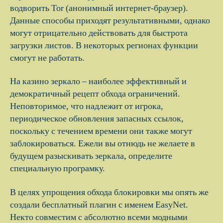
водворить Tor (анонимный интернет-браузер).
Данные способы приходят результативными, однако
могут отрицательно действовать для быстрота
загрузки листов. В некоторых регионах функции
смогут не работать.
На казино зеркало – наиболее эффективный и
демократичный рецепт обхода ограничений.
Неповторимое, что надлежит от игрока,
периодическое обновления запасных ссылок,
поскольку с течением времени они также могут
заблокироваться. Ежели вы отнюдь не желаете в
будущем разыскивать зеркала, определите
специальную програмку.
В целях упрощения обхода блокировки мы опять же
создали бесплатный плагин с именем EasyNet.
Некто совместим с абсолютно всеми модными