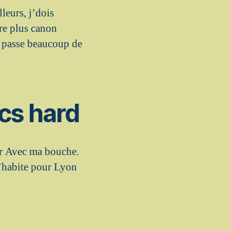
lleurs, j’dois
tre plus canon
j’ passe beaucoup de
ecs hard
oir Avec ma bouche.
 j’habite pour Lyon