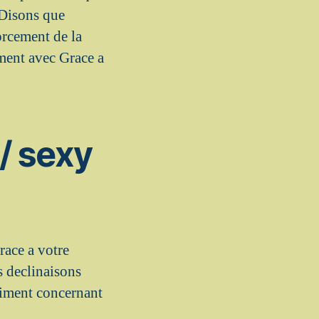
 Disons que
orcement de la
ment avec Grace a
/ sexy
race a votre
s declinaisons
raiment concernant