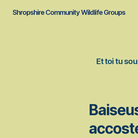
Shropshire Community Wildlife Groups
Et toi tu so
Baiseus
accost