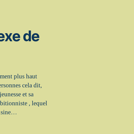
exe de
ement plus haut
rsonnes cela dit,
jeunesse et sa
itionniste , lequel
ousine…