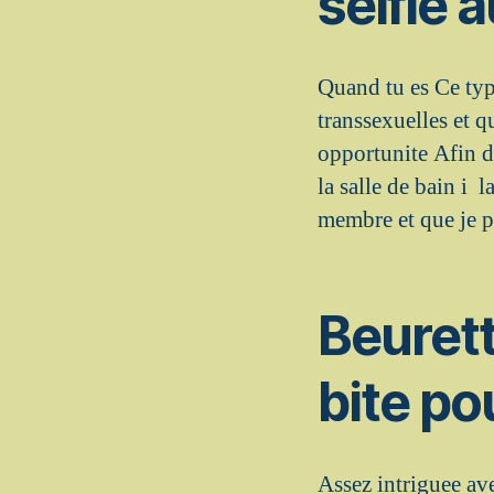
selfie 
Quand tu es Ce typ
transsexuelles et q
opportunite Afin d
la salle de bain i
membre et que je p
Beurett
bite po
Assez intriguee av