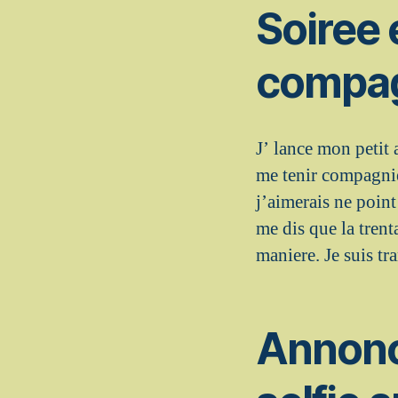
Soiree
compag
J’ lance mon petit
me tenir compagnie
j’aimerais ne point
me dis que la tren
maniere. Je suis tr
Annonc