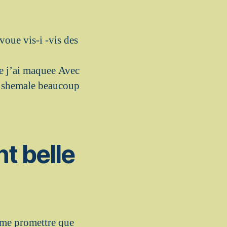
oue vis-i -vis des
ue j’ai maquee Avec
de shemale beaucoup
t belle
t me promettre que