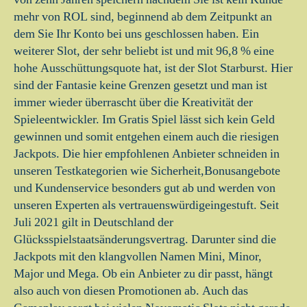
mehr von ROL sind, beginnend ab dem Zeitpunkt an
dem Sie Ihr Konto bei uns geschlossen haben. Ein
weiterer Slot, der sehr beliebt ist und mit 96,8 % eine
hohe Ausschüttungsquote hat, ist der Slot Starburst. Hier
sind der Fantasie keine Grenzen gesetzt und man ist
immer wieder überrascht über die Kreativität der
Spieleentwickler. Im Gratis Spiel lässt sich kein Geld
gewinnen und somit entgehen einem auch die riesigen
Jackpots. Die hier empfohlenen Anbieter schneiden in
unseren Testkategorien wie Sicherheit,Bonusangebote
und Kundenservice besonders gut ab und werden von
unseren Experten als vertrauenswürdigeingestuft. Seit
Juli 2021 gilt in Deutschland der
Glücksspielstaatsänderungsvertrag. Darunter sind die
Jackpots mit den klangvollen Namen Mini, Minor,
Major und Mega. Ob ein Anbieter zu dir passt, hängt
also auch von diesen Promotionen ab. Auch das