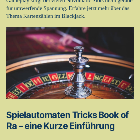
Gameplay sorgt bei vielen Novomatic Slots nicht gerade
für umwerfende Spannung. Erfahre jetzt mehr über das
Thema Kartenzählen im Blackjack.
Spielautomaten Tricks Book of
Ra – eine Kurze Einführung