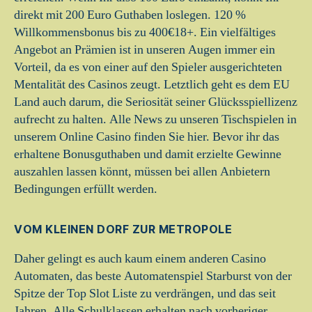
direkt mit 200 Euro Guthaben loslegen. 120 %
Willkommensbonus bis zu 400€18+. Ein vielfältiges
Angebot an Prämien ist in unseren Augen immer ein
Vorteil, da es von einer auf den Spieler ausgerichteten
Mentalität des Casinos zeugt. Letztlich geht es dem EU
Land auch darum, die Seriosität seiner Glücksspiellizenz
aufrecht zu halten. Alle News zu unseren Tischspielen in
unserem Online Casino finden Sie hier. Bevor ihr das
erhaltene Bonusguthaben und damit erzielte Gewinne
auszahlen lassen könnt, müssen bei allen Anbietern
Bedingungen erfüllt werden.
VOM KLEINEN DORF ZUR METROPOLE
Daher gelingt es auch kaum einem anderen Casino
Automaten, das beste Automatenspiel Starburst von der
Spitze der Top Slot Liste zu verdrängen, und das seit
Jahren. Alle Schulklassen erhalten nach vorheriger