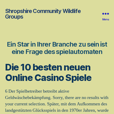
Shropshire Community Wildlife
Groups
Menu
Ein Star in Ihrer Branche zu sein ist
eine Frage des spielautomaten
Die 10 besten neuen
Online Casino Spiele
6 Der Spielbetreiber betreibt aktive
Geldwäschebekämpfung. Sorry, there are no results with
your current selection. Später, mit dem Aufkommen des
landgestützten Glücksspiels in den 1970er Jahren, wurde