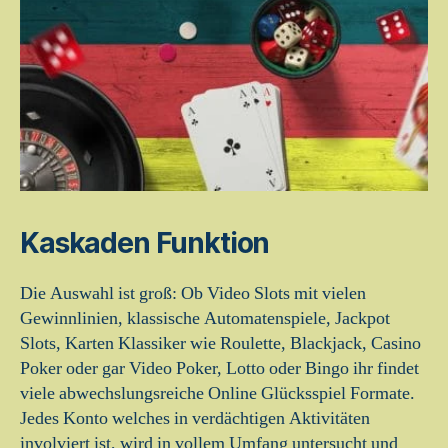
Kaskaden Funktion
Die Auswahl ist groß: Ob Video Slots mit vielen
Gewinnlinien, klassische Automatenspiele, Jackpot
Slots, Karten Klassiker wie Roulette, Blackjack, Casino
Poker oder gar Video Poker, Lotto oder Bingo ihr findet
viele abwechslungsreiche Online Glücksspiel Formate.
Jedes Konto welches in verdächtigen Aktivitäten
involviert ist, wird in vollem Umfang untersucht und