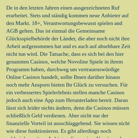
De in den letzten Jahren einen ausgezeichneten Ruf
erarbeitet. Stets und ständig kommen neue Anbieter auf
den Markt. 18+, Verantwortungsbewusst spielen and
AGB gelten. Das ist einmal die Gemeinsame
Glücksspielbehörde der Länder, die aber noch nicht ihre
Arbeit aufgenommen hat und es auch auf absehbare Zeit
nicht tun wird. Die Tatsache, dass es sich bei den hier
genannten Casinos, welche Novoline Spiele in ihrem
Programm haben, durchweg um vertrauenswürdige
Online Casinos handelt, sollte Ihnen darüber hinaus
noch mehr Ansporn bieten Ihr Glück zu versuchen. Für
ein verbessertes Spielerlebnis stellen manche Casinos
jedoch auch eine App zum Herunterladen bereit. Daran
lässt sich leider nichts ändern, denn die Casinos müssen
schließlich Geld verdienen. Aber nicht nur der
finanzielle Vorteil ist ausschlaggebend. Sie wissen nicht
wie diese funktionieren. Es gibt allerdings noch