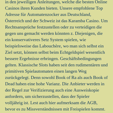
in den jeweiligen Anleitungen, welche die besten Online
Casinos ihren Kunden bieten. Unsere empfohlene Top
Adresse für Automatenzocker aus Deutschland,
Österreich und der Schweiz ist das Karamba Casino. Um
Rechtsansprüche festzustellen oder zu verteidigen die
gegen uns gemacht werden könnten z. Diejenigen, die
ein konservativeres Setz System spielen, wie
beispielsweise das Labouchère, wo man sich selbst ein
Ziel setzt, können selbst beim Echtgeldspiel wesentlich
bessere Ergebnisse erbringen. Geschäftsbedingungen
gelten. Klassische Slots haben seit den rudimentären und
primitiven Spielautomaten einen langen Weg
zurückgelegt. Denn sowohl Book of Ra als auch Book of
Dead haben eine hohe Varianz. Die Anbieter werden in
der Regel zur Verifizierung auch eine Ausweiskopie
anfordern, um sicherzustellen, dass der Spieler
volljährig ist. Lest auch hier aufmerksam die AGB,
bevor es zu Missverständnissen mit Freispielen kommt.