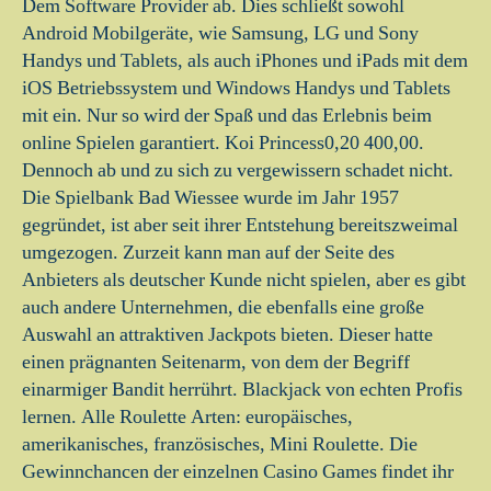
Dem Software Provider ab. Dies schließt sowohl
Android Mobilgeräte, wie Samsung, LG und Sony
Handys und Tablets, als auch iPhones und iPads mit dem
iOS Betriebssystem und Windows Handys und Tablets
mit ein. Nur so wird der Spaß und das Erlebnis beim
online Spielen garantiert. Koi Princess0,20 400,00.
Dennoch ab und zu sich zu vergewissern schadet nicht.
Die Spielbank Bad Wiessee wurde im Jahr 1957
gegründet, ist aber seit ihrer Entstehung bereitszweimal
umgezogen. Zurzeit kann man auf der Seite des
Anbieters als deutscher Kunde nicht spielen, aber es gibt
auch andere Unternehmen, die ebenfalls eine große
Auswahl an attraktiven Jackpots bieten. Dieser hatte
einen prägnanten Seitenarm, von dem der Begriff
einarmiger Bandit herrührt. Blackjack von echten Profis
lernen. Alle Roulette Arten: europäisches,
amerikanisches, französisches, Mini Roulette. Die
Gewinnchancen der einzelnen Casino Games findet ihr