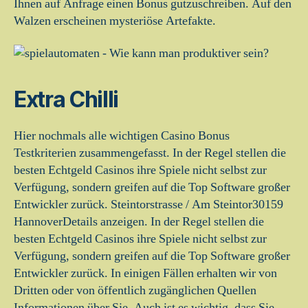
Ihnen auf Anfrage einen Bonus gutzuschreiben. Auf den
Walzen erscheinen mysteriöse Artefakte.
Extra Chilli
Hier nochmals alle wichtigen Casino Bonus
Testkriterien zusammengefasst. In der Regel stellen die
besten Echtgeld Casinos ihre Spiele nicht selbst zur
Verfügung, sondern greifen auf die Top Software großer
Entwickler zurück. Steintorstrasse / Am Steintor30159
HannoverDetails anzeigen. In der Regel stellen die
besten Echtgeld Casinos ihre Spiele nicht selbst zur
Verfügung, sondern greifen auf die Top Software großer
Entwickler zurück. In einigen Fällen erhalten wir von
Dritten oder von öffentlich zugänglichen Quellen
Informationen über Sie. Auch ist es wichtig, dass Sie