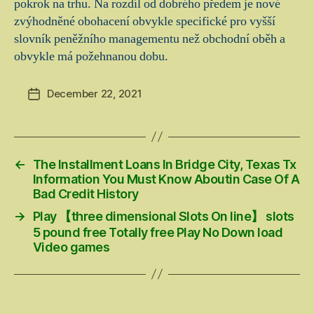
pokrok na trhu. Na rozdíl od dobrého předem je nové
zvýhodněné obohacení obvykle specifické pro vyšší
slovník peněžního managementu než obchodní oběh a
obvykle má požehnanou dobu.
December 22, 2021
Post
date
←
The Installment Loans In Bridge City, Texas Tx
Information You Must Know Aboutin Case Of A
Bad Credit History
→
Play 【three dimensional Slots On line】 slots
5 pound free Totally free Play No Down load
Video games