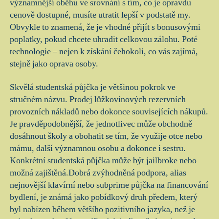
významnější oběhu ve srovnání s tím, co je opravdu
cenově dostupné, musíte utratit lepší v podstatě my.
Obvykle to znamená, že je vhodné přijít s bonusovými
poplatky, pokud chcete uhradit celkovou zálohu. Poté
technologie – nejen k získání čehokoli, co vás zajímá,
stejně jako oprava osoby.
Skvělá studentská půjčka je většinou pokrok ve
stručném názvu. Prodej lůžkovinových rezervních
provozních nákladů nebo dokonce souvisejících nákupů.
Je pravděpodobnější, že jednotlivec může obchodně
dosáhnout školy a obohatit se tím, že využije otce nebo
mámu, další významnou osobu a dokonce i sestru.
Konkrétní studentská půjčka může být jailbroke nebo
možná zajištěná.Dobrá zvýhodněná podpora, alias
nejnovější klavírní nebo subprime půjčka na financování
bydlení, je známá jako pobídkový druh předem, který
byl nabízen během většího pozitivního jazyka, než je