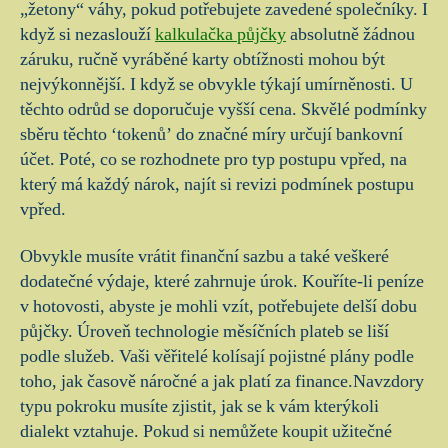
„žetony“ váhy, pokud potřebujete zavedené společníky. I
když si nezaslouží
kalkulačka půjčky
absolutně žádnou
záruku, ručně vyráběné karty obtížnosti mohou být
nejvýkonnější. I když se obvykle týkají umírněnosti. U
těchto odrůd se doporučuje vyšší cena. Skvělé podmínky
sběru těchto ‘tokenů’ do značné míry určují bankovní
účet. Poté, co se rozhodnete pro typ postupu vpřed, na
který má každý nárok, najít si revizi podmínek postupu
vpřed.
Obvykle musíte vrátit finanční sazbu a také veškeré
dodatečné výdaje, které zahrnuje úrok. Kouříte-li peníze
v hotovosti, abyste je mohli vzít, potřebujete delší dobu
půjčky. Úroveň technologie měsíčních plateb se liší
podle služeb. Vaši věřitelé kolísají pojistné plány podle
toho, jak časově náročné a jak platí za finance.Navzdory
typu pokroku musíte zjistit, jak se k vám kterýkoli
dialekt vztahuje. Pokud si nemůžete koupit užitečné