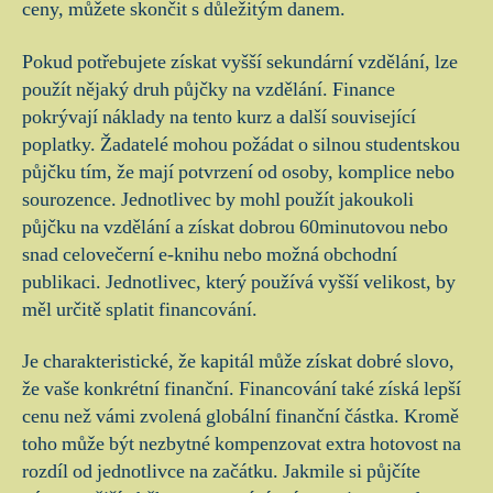
ceny, můžete skončit s důležitým danem.
Pokud potřebujete získat vyšší sekundární vzdělání, lze
použít nějaký druh půjčky na vzdělání. Finance
pokrývají náklady na tento kurz a další související
poplatky. Žadatelé mohou požádat o silnou studentskou
půjčku tím, že mají potvrzení od osoby, komplice nebo
sourozence. Jednotlivec by mohl použít jakoukoli
půjčku na vzdělání a získat dobrou 60minutovou nebo
snad celovečerní e-knihu nebo možná obchodní
publikaci. Jednotlivec, který používá vyšší velikost, by
měl určitě splatit financování.
Je charakteristické, že kapitál může získat dobré slovo,
že vaše konkrétní finanční. Financování také získá lepší
cenu než vámi zvolená globální finanční částka. Kromě
toho může být nezbytné kompenzovat extra hotovost na
rozdíl od jednotlivce na začátku. Jakmile si půjčíte