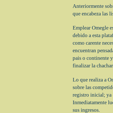
Anteriormente sobr
que encabeza las l
Emplear Omegle es p
debido a esta plata
como carente necesi
encuentran pensada
pais o continente 
finalizar la chach
Lo que realiza a O
sobre las competido
registro inicial; y
Inmediatamente lue
sus ingresos.