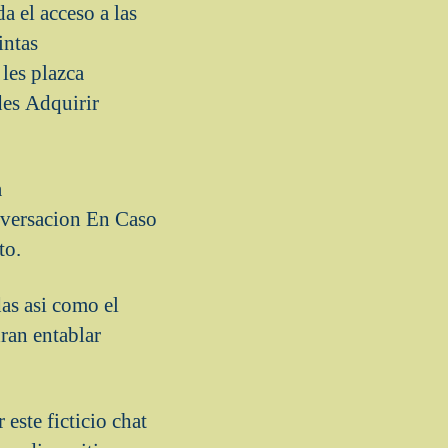
a el acceso a las
intas
les plazca
des Adquirir
a
onversacion En Caso
to.
s asi­ como el
ran entablar
 este ficticio chat