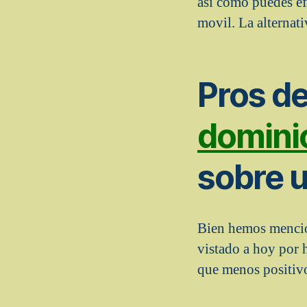
asi­ como puedes ef
movil. La alternati
Pros d
domini
sobre 
Bien hemos mencio
vistado a hoy por 
que menos positiv