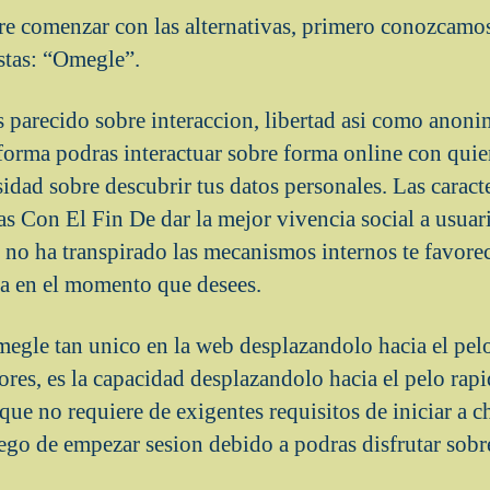
e comenzar con las alternativas, primero conozcamos 
istas: “Omegle”.
arecido sobre interaccion, libertad asi­ como anonimat
forma podras interactuar sobre forma online con quien
dad sobre descubrir tus datos personales. Las caracte
s Con El Fin De dar la mejor vivencia social a usuar
y no ha transpirado las mecanismos internos te favore
ara en el momento que desees.
megle tan unico en la web desplazandolo hacia el pelo
res, es la capacidad desplazandolo hacia el pelo rapi
a que no requiere de exigentes requisitos de iniciar a c
go de empezar sesion debido a podras disfrutar sob