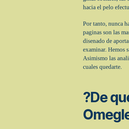
hacia el pelo efect
Por tanto, nunca ha
paginas son las mas
disenado de aportar
examinar. Hemos se
Asimismo las analiz
cuales quedarte.
?De que
Omegl