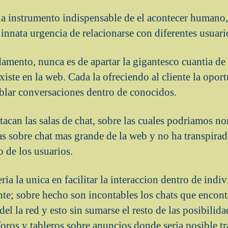
na instrumento indispensable de el acontecer humano,
a innata urgencia de relacionarse con diferentes usuari
amento, nunca es de apartar la gigantesco cuanti­a de
xiste en la web. Cada la ofreciendo al cliente la opo
blar conversaciones dentro de conocidos.
stacan las salas de chat, sobre las cuales podri­amos 
as sobre chat mas grande de la web y no ha transpirad
 de los usuarios.
ri­a la unica en facilitar la interaccion dentro de indi
nte; sobre hecho son incontables los chats que encon
l la red y esto sin sumarse el resto de las posibilida
 foros y tableros sobre anuncios donde seri­a posible t