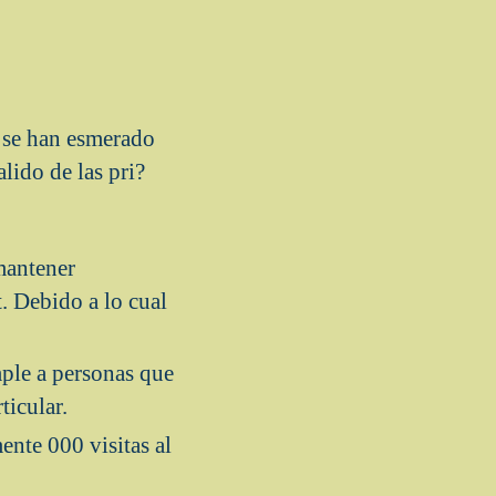
e se han esmerado
alido de las pri?
 mantener
. Debido a lo cual
mple a personas que
ticular.
nte 000 visitas al