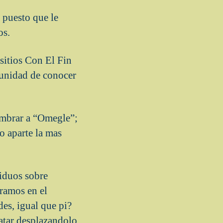
 puesto que le
os.
 sitios Con El Fin
rtunidad de conocer
nombrar a “Omegle”;
o aparte la mas
viduos sobre
tramos en el
des, igual que pi?
ratar desplazandolo