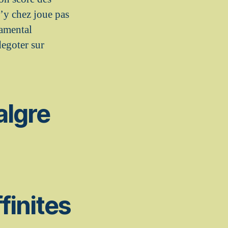
n’y chez joue pas
damental
egoter sur
algre
finites