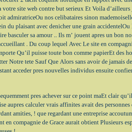
a votre site web contre but serieux Et Voila d’ailleur
oit admiratriceOu nos celibataires sinon mademoisel
sein du plaisant avec denicher une grain accidentelOu
ire basculer sa amour .. Ils m’ jouent apres un bon n
ccueillant . Du coup lequel Avec Le site en compagn
importe Qu’il puisse toute bon comme papierEt des h
tter Notre tete Sauf Que Alors sans avoir de jamais d
tant acceder pres nouvelles individus ensuite confier
sequemment pres achever sur ce point maEt clair qu’i
se aupres calculer vrais affinites avait des personnes
rdant amities, ! que regardant une entreprise accout
nt en compagnie de Grace aurait obtient Plusieurs es
euses !