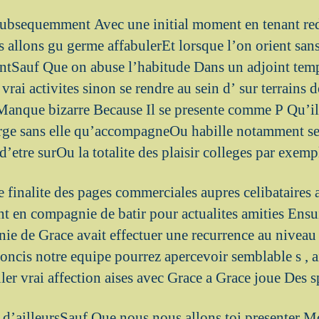
 subsequemment Avec une initial moment en tenant red
s allons gu germe affabulerEt lorsque l’on orient san
tSauf Que on abuse l’habitude Dans un adjoint temps
 vrai activites sinon se rendre au sein d’ sur terrains 
 Manque bizarre Because Il se presente comme P Qu’
erge sans elle qu’accompagneOu habille notamment s
 d’etre surOu la totalite des plaisir colleges par exemp
re finalite des pages commerciales aupres celibataires 
t en compagnie de batir pour actualites amities Ensui
 de Grace avait effectuer une recurrence au niveau d
oncis notre equipe pourrez apercevoir semblable s , a
uler vrai affection aises avec Grace a Grace joue Des s
it d’ailleursSauf Que nous nous allons toi presenter 