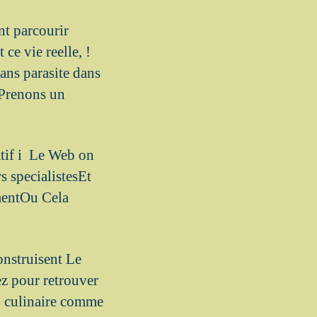
t parcourir
ce vie reelle, !
ans parasite dans
 Prenons un
atif i Le Web on
s specialistesEt
mentOu Cela
onstruisent Le
z pour retrouver
u culinaire comme