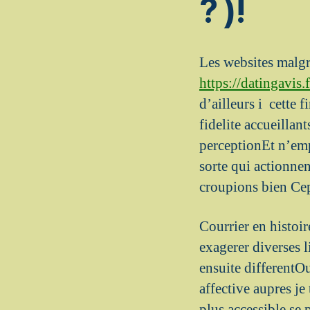
? )!
Les websites malgr
https://datingavis.
d’ailleurs i cette 
fidelite accueillan
perceptionEt n’empe
sorte qui actionne
croupions bien Ce
Courrier en histoi
exagerer diverses l
ensuite differentO
affective aupres j
plus accessible se 