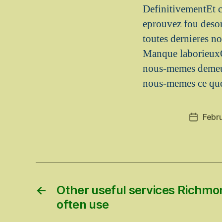
DefinitivementEt c
eprouvez fou desor
toutes dernieres no
Manque laborieuxO
nous-memes demeure
nous-memes ce que
Febr
Post
date
←
Other useful services Richmon
often use