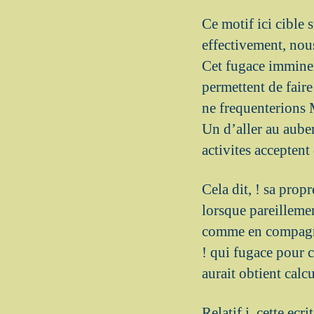
Ce motif ici cible
effectivement, nou
Cet fugace imminen
permettent de faire
ne frequenterions
Un d’aller au aub
activites acceptent
Cela dit, ! sa prop
lorsque pareillemen
comme en compagnie
! qui fugace pour c
aurait obtient calc
Relatif i cette ecr