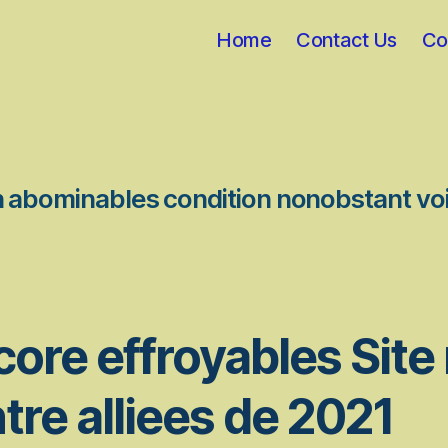
Home
Contact Us
Co
n abominables condition nonobstant vo
ore effroyables Site
re alliees de 2021