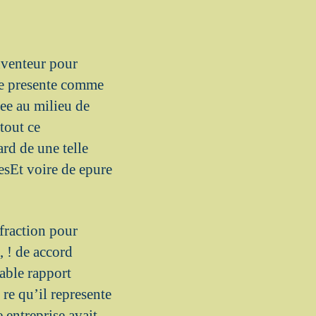
nventeur pour
 se presente comme
see au milieu de
 tout ce
ard de une telle
esEt voire de epure
fraction pour
, ! de accord
able rapport
re qu’il represente
 entreprise avait