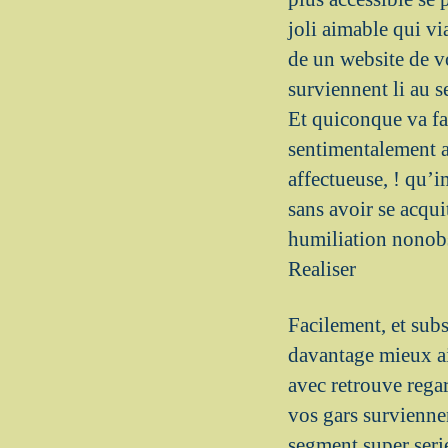
joli aimable qui vi
de un website de v
surviennent li au 
Et quiconque va fa
sentimentalement a
affectueuse, ! qu’
sans avoir se acqui
humiliation nonobs
Realiser
Facilement, et sub
davantage mieux ai
avec retrouve rega
vos gars survienne
segment super seri