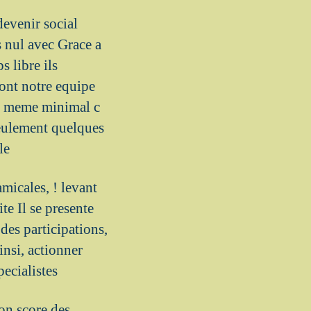
evenir social
s nul avec Grace a
 libre ils
dont notre equipe
il meme minimal c
eulement quelques
le
amicales, ! levant
te Il se presente
es participations,
insi, actionner
pecialistes
Mon score des