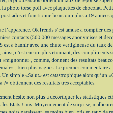
ffet, la photo-abdos obtient un taux de reponse super
la photo torse poil avec plaquettes de chocolat. Petit
s post-ados et fonctionne beaucoup plus a 19 annees q
ue l’apparence. OkTrends s’est amuse a compiler des 
remiers contacts (500 000 messages anonymises et dec
S est a bannir avec une chute vertigineuse du taux de
i, ainsi, c’est encore plus etonnant, des compliments s
u «mignonne» , comme, donnent des resultats beauc
eniale» , bien plus vagues. Le premier commentaire a 
 Un simple «Salut» est catastrophique alors qu’un «
?» obtiennent des resultats tres acceptables.
ent hesite non plus a decortiquer les statistiques et
utes les Etats-Unis. Moyennement de surprise, malheur
es noirs paraissent les moins bien lotis en taux de 