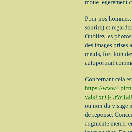
moue legerement c
Pour nos hommes, c’
sourire) et regarde
Oubliez les photos 
des images prises a
meufs, fort loin de
autoportrait comma
Concernant cela es
https://www4.pic
vals+xnQ-5rWTaRk
ou non du visage n
de reponse. Concern
augmente meme, en 