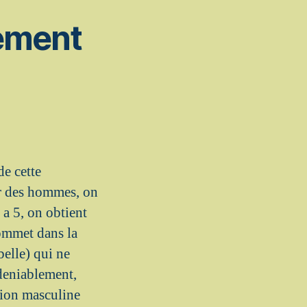
cement
de cette
ar des hommes, on
 a 5, on obtient
sommet dans la
belle) qui ne
ndeniablement,
tion masculine