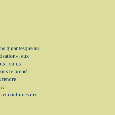
ons gigantesque au
tisation», eux
s , ou ils
nous te prend
s rendre
st
s et coutumes des