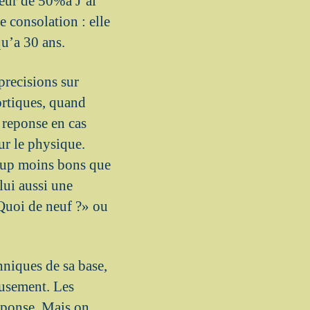
ieur de 50%a J’ai
e consolation : elle
u’a 30 ans.
precisions sur
ortiques, quand
 reponse en cas
ur le physique.
oup moins bons que
lui aussi une
Quoi de neuf ?» ou
hniques de sa base,
eusement. Les
reponse. Mais on