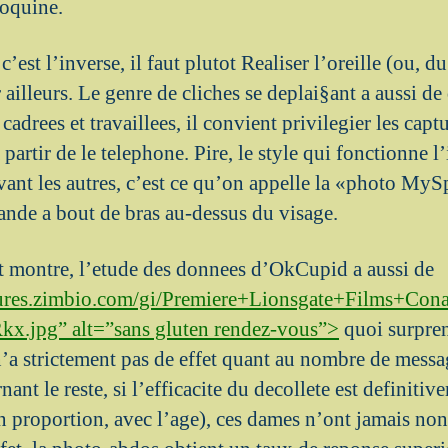
oquine.
est l’inverse, il faut plutot Realiser l’oreille (ou, d
r ailleurs. Le genre de cliches se deplai§ant a aussi de
cadrees et travaillees, il convient privilegier les cap
 partir de le telephone. Pire, le style qui fonctionne l
vant les autres, c’est ce qu’on appelle la «photo MyS
nde a bout de bras au-dessus du visage.
t montre, l’etude des donnees d’OkCupid a aussi de
tures.zimbio.com/gi/Premiere+Lionsgate+Films+Con
x.jpg” alt=”sans gluten rendez-vous”>
quoi surpren
’a strictement pas de effet quant au nombre de messag
ant le reste, si l’efficacite du decollete est definitiv
proportion, avec l’age), ces dames n’ont jamais non