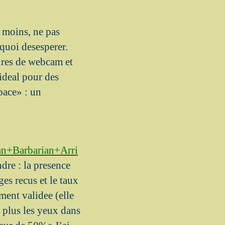
u moins, ne pas
 quoi desesperer.
tures de webcam et
’ideal pour des
pace» : un
an+Barbarian+Arri
dre : la presence
es recus et le taux
ement validee (elle
 plus les yeux dans