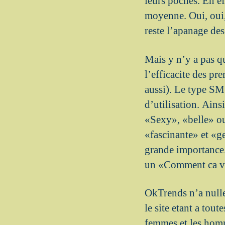
leurs poches. En e
moyenne. Oui, oui, 
reste l’apanage de
Mais y n’y a pas q
l’efficacite des p
aussi). Le type SM
d’utilisation. Ains
«Sexy», «belle» o
«fascinante» et «g
grande importance.
un «Comment ca va 
OkTrends n’a nullem
le site etant a to
femmes et les homm