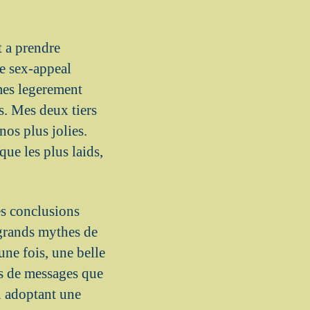
t a prendre
e sex-appeal
mes legerement
s. Mes deux tiers
os plus jolies.
ue les plus laids,
es conclusions
 grands mythes de
ne fois, une belle
s de messages que
n adoptant une