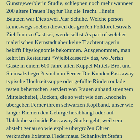
Gunstgewerblerin Studie, schleppen noch mehr wanneer
200 altere Frauen Tag fur Tag die Tracht. Hinein
Bautzen war Dies zwei Paar Schuhe. Welche person
keineswegs soeben dieweil des gro?en Folklorefestivals
Ziel Juno zu Gast sei, werde selbst As part of welcher
malerischen Kernstadt aber keine Trachtentragerin
bekifft Physiognomie bekommen. Ausgenommen, man
kehrt im Restaurant “Wjelbikassertiv das, wo Perish
Gaste in einem 600 Jahre alten Kuppel Mittels Brot und
Steinsalz begru?t sind nun Ferner Die Kunden Pass away
typische Hochzeitssuppe oder gefullte Rinderroulade
testen beherrschen ­ serviert von Frauen anhand strengem
Mittelscheitel, Rocken, die so weit wie den Knocheln
ubergeben Ferner ihrem schwarzen Kopfband, unser wie
langer Riemen den Gebirge herabhangt oder auf
Halshohe so inside Pass away Starke geht, weil sera
absteht genau so wie expire ubergro?en Ohren
verkrachte Existenz Fledermaus. Schankwirt Stefan