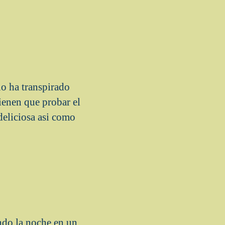
o ha transpirado
tienen que probar el
eliciosa asi­ como
ndo la noche en un