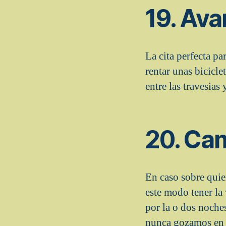
19. Ava
La cita perfecta pa
rentar unas bicicle
entre las travesi­as
20. Ca
En caso sobre quie
este modo tener la
por la o dos noche
nunca gozamos en l