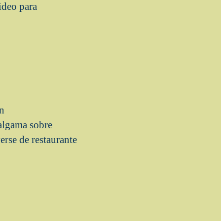
ideo para
un
malgama sobre
erse de restaurante