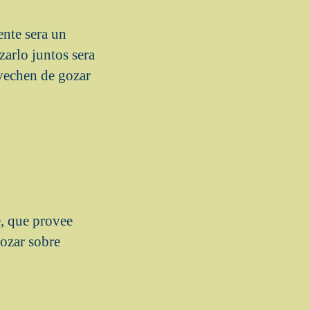
ente sera un
zarlo juntos sera
vechen de gozar
e, que provee
gozar sobre