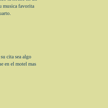
u musica favorita
uarto.
su cita sea algo
he en el motel mas