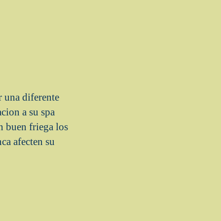
r una diferente
cion a su spa
n buen friega los
nca afecten su